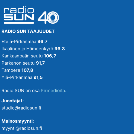
RADIO SUN TAAJUUDET
Etelä-Pirkanmaa
96,7
Ikaalinen ja Hämeenkyrö
96,3
Kankaanpään seutu
106,7
Parkanon seutu
91,7
Tampere
107,8
Ylä-Pirkanmaa
91,5
Radio SUN on osa
Pirmedioita
.
Juontajat:
studio@radiosun.fi
Mainosmyynti:
myynti@radiosun.fi