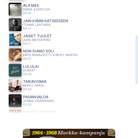
ÄLÄ MEE
EMMA & MATILDA
04.18
JÄIN KIINNI KATSEESEEN
TOMMI LÄNTINEN
04.13
JAISET TUULET
JUHA METSÄPERÄ
04.11
NON SIAMO SOLI
EROS RAMAZZOTTI & RICKY MARTIN
04.07
LULULAI
KOMIAT
04.04
TAIKAVOIMIA
MIKKO HARJU
04.00
PÄIVÄNVALOA
JORMA KÄÄRIÄINEN
03.55
SAHKOA ILMASSA
HEIKKI HELA
03.50
ANNAN PALAA VAAN (AI AI AI)
MEIJU SUVAS
03.45