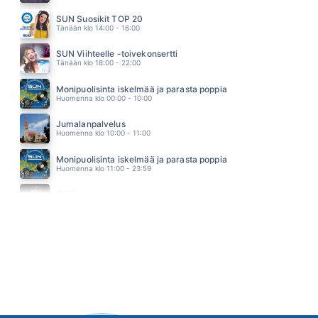
BEIRAN-MIES
YÖLINTU
SUN Suosikit TOP 20
03.04
Tänään klo 14:00 - 16:00
SUN Viihteelle -toivekonsertti
Tänään klo 18:00 - 22:00
Monipuolisinta iskelmää ja parasta poppia
Huomenna klo 00:00 - 10:00
Jumalanpalvelus
Huomenna klo 10:00 - 11:00
Monipuolisinta iskelmää ja parasta poppia
Huomenna klo 11:00 - 23:59
SUN Uusi Aamu
Maanantai klo 07:00 - 11:00 - Studiossa: Kimmo Hoivassilta