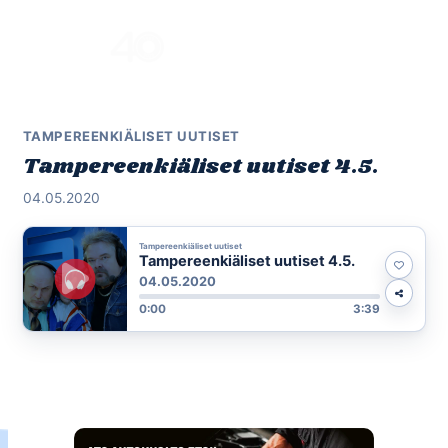
Skip
to
Menu
content
TAMPEREENKIÄLISET UUTISET
Tampereenkiäliset uutiset 4.5.
04.05.2020
Tampereenkiäliset uutiset
Tampereenkiäliset uutiset 4.5.
04.05.2020
0:00
3:39