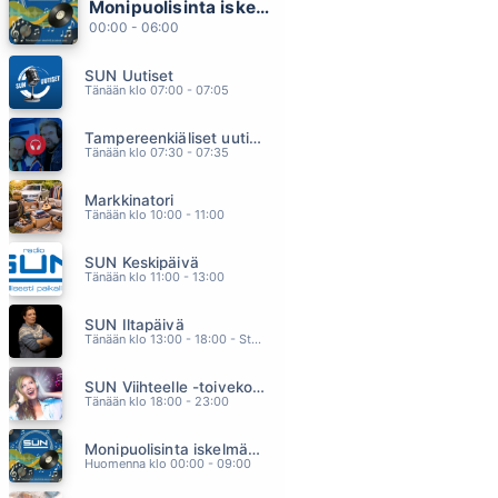
Monipuolisinta iskelmää ja parasta poppia
APPELSIINIPUITA AAVIKKOON
00:00 - 06:00
ANNELI SAARISTO
23.14
SUN Uutiset
HOT STUFF
Tänään klo 07:00 - 07:05
DONNA SUMMER
23.11
Tampereenkiäliset uutiset
KULKURIN ILTATÄHTI
Tänään klo 07:30 - 07:35
IRINA
23.07
Markkinatori
HUNTING HIGH AND LOW
Tänään klo 10:00 - 11:00
A-HA
22.59
SUN Keskipäivä
MUA KIUSAAT VAIN
Tänään klo 11:00 - 13:00
VARJOKUVA
22.55
SUN Iltapäivä
Tänään klo 13:00 - 18:00 - Studiossa: Kaisu Lämsä
SUN Viihteelle -toivekonsertti
Tänään klo 18:00 - 23:00
Monipuolisinta iskelmää ja parasta poppia
Huomenna klo 00:00 - 09:00