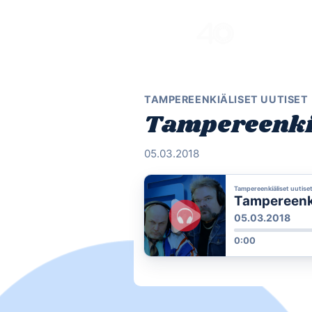
Skip
to
content
TAMPEREENKIÄLISET UUTISET
Tampereenkiä
05.03.2018
Tampereenkiäliset uutise
Tampereenkiä
05.03.2018
0:00