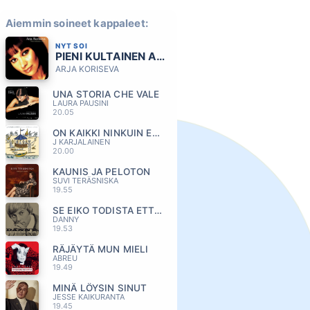
Aiemmin soineet kappaleet:
NYT SOI
PIENI KULTAINEN AVAIN
ARJA KORISEVA
UNA STORIA CHE VALE
LAURA PAUSINI
20.05
ON KAIKKI NINKUIN ENNENKIN
J KARJALAINEN
20.00
KAUNIS JA PELOTON
SUVI TERÄSNISKA
19.55
SE EIKO TODISTA ETTA MUUTUIN
DANNY
19.53
RÄJÄYTÄ MUN MIELI
ABREU
19.49
MINÄ LÖYSIN SINUT
JESSE KAIKURANTA
19.45