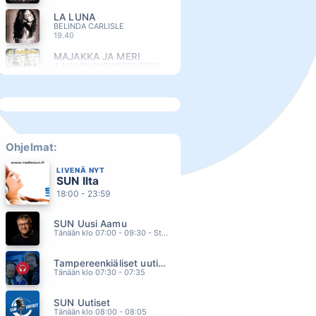
LA LUNA
BELINDA CARLISLE
19.40
MAJAKKA JA MERI
A AALLON RYTMIORKESTERI
19.36
KIPEE (feat. Olavi Uusivirta)
VESALA
19.33
YOU SANG TO ME
ANTHONY MARC
Ohjelmat:
19.29
LIVENÄ NYT
SYTYTÄ MUT
SUN Ilta
ANTTI KETONEN
19.25
18:00 - 23:59
LOPULTA OLEMME KUITENKIN YKSIN
SUN Uusi Aamu
SCANDINAVIAN MUSIC GROUP
19.22
Tänään klo 07:00 - 09:30 - Studiossa: Kimmo Hoivassilta
RAKKAUDEN ROINAA
Tampereenkiäliset uutiset
ANNE MATTILA
19.19
Tänään klo 07:30 - 07:35
SIRPA
SUN Uutiset
ARTTU WISKARI
19.16
Tänään klo 08:00 - 08:05