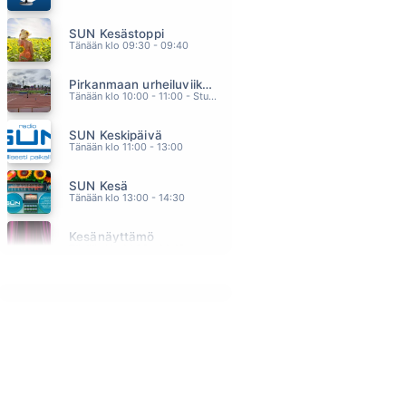
KAKSI KULTARENGASTA
SUN Kesästoppi
ANNELI SAARISTO
19.12
Tänään klo 09:30 - 09:40
WHEN THE HEARTACHE IS OVER
Pirkanmaan urheiluviikonloppu
TINA TURNER
19.09
Tänään klo 10:00 - 11:00 - Studiossa: Oiva Paakkari
HUONOJA IDEOITA
SUN Keskipäivä
ERIKA VIKMAN & ANTTI TUISKU
19.06
Tänään klo 11:00 - 13:00
FAIRYTALE
SUN Kesä
ALEXANDER RYBAK
19.02
Tänään klo 13:00 - 14:30
3 YÖTÄ JUHANNUKSEEN
Kesänäyttämö
OLLI HELENIUS
18.57
Tänään klo 14:30 - 14:40