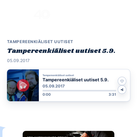
Skip
to
Menu
content
TAMPEREENKIÄLISET UUTISET
Tampereenkiäliset uutiset 5.9.
05.09.2017
Tampereenkiäliset uutiset
Tampereenkiäliset uutiset 5.9.
05.09.2017
0:00
3:31