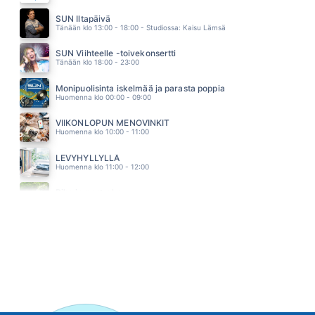
KUUME
PHILHARMONIC
SUN Iltapäivä
01.51
Tänään klo 13:00 - 18:00 - Studiossa: Kaisu Lämsä
SUN Viihteelle -toivekonsertti
Tänään klo 18:00 - 23:00
Monipuolisinta iskelmää ja parasta poppia
Huomenna klo 00:00 - 09:00
VIIKONLOPUN MENOVINKIT
Huomenna klo 10:00 - 11:00
LEVYHYLLYLLÄ
Huomenna klo 11:00 - 12:00
Piha ja puutarha
Huomenna klo 12:00 - 13:00 - Studiossa: Pinsiön Taimisto