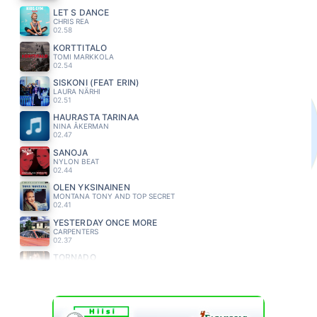
LET S DANCE
CHRIS REA
02.58
KORTTITALO
TOMI MARKKOLA
02.54
SISKONI (FEAT ERIN)
LAURA NÄRHI
02.51
HAURASTA TARINAA
NINA ÅKERMAN
02.47
SANOJA
NYLON BEAT
02.44
OLEN YKSINAINEN
MONTANA TONY AND TOP SECRET
02.41
YESTERDAY ONCE MORE
CARPENTERS
02.37
TORNADO
EVELINA
02.33
KAKSI LENSI YLI KAENPESAN
FREEMAN
02.29