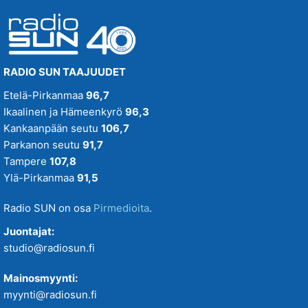
RADIO SUN TAAJUUDET
Etelä-Pirkanmaa
96,7
Ikaalinen ja Hämeenkyrö
96,3
Kankaanpään seutu
106,7
Parkanon seutu
91,7
Tampere
107,8
Ylä-Pirkanmaa
91,5
Radio SUN on osa
Pirmedioita
.
Juontajat:
studio@radiosun.fi
Mainosmyynti:
myynti@radiosun.fi