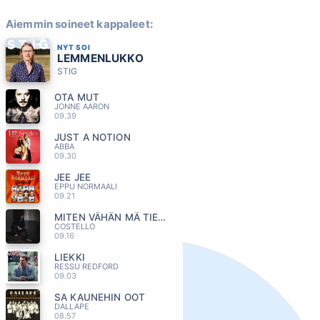
Aiemmin soineet kappaleet:
NYT SOI
LEMMENLUKKO
STIG
OTA MUT
JONNE AARON
09.39
JUST A NOTION
ABBA
09.30
JEE JEE
EPPU NORMAALI
09.21
MITEN VÄHÄN MÄ TIEDÄN
COSTELLO
09.16
LIEKKI
RESSU REDFORD
09.03
SA KAUNEHIN OOT
DALLAPE
08.57