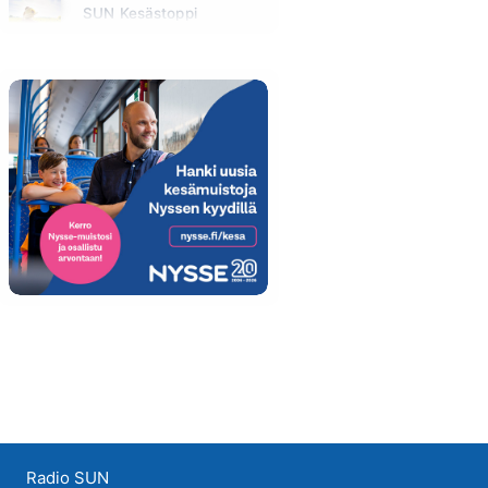
SUN Kesästoppi
Maanantai klo 09:30 - 09:35
Radio SUN