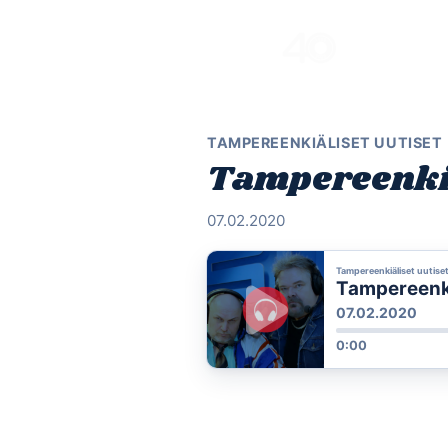
Skip
to
content
TAMPEREENKIÄLISET UUTISET
Tampereenkiä
07.02.2020
Tampereenkiäliset uutise
Tampereenkiä
07.02.2020
0:00