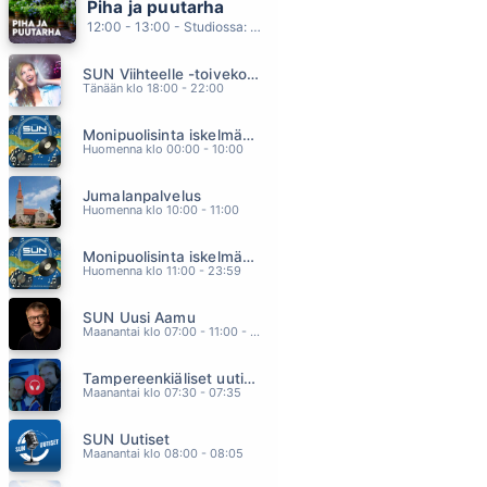
Piha ja puutarha
TÄHTISUMUA (feat Laura Närhi)
12:00 - 13:00 - Studiossa: Pinsiön Taimisto
MIKKO KUUSTONEN
08.16
SUN Viihteelle -toivekonsertti
MÄ JA MUN KOIRA
Tänään klo 18:00 - 22:00
LEO STILLMAN
08.13
Monipuolisinta iskelmää ja parasta poppia
ONNENETSIJA
Huomenna klo 00:00 - 10:00
JARI SILLANPÄÄ
08.09
Jumalanpalvelus
MAALAISTIE
Huomenna klo 10:00 - 11:00
ANNA HANSKI
08.06
Monipuolisinta iskelmää ja parasta poppia
ELOKUU
Huomenna klo 11:00 - 23:59
ALEKSANTERI HAKANIEMI
08.01
SUN Uusi Aamu
Maanantai klo 07:00 - 11:00 - Studiossa: Kimmo Hoivassilta
Tampereenkiäliset uutiset
Maanantai klo 07:30 - 07:35
SUN Uutiset
Maanantai klo 08:00 - 08:05