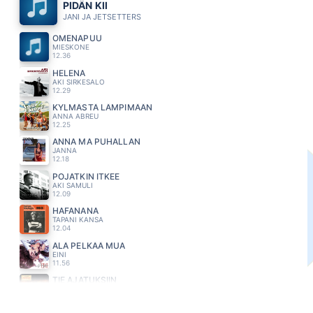
PIDÄN KII
JANI JA JETSETTERS
OMENAPUU
MIESKONE
12.36
HELENA
AKI SIRKESALO
12.29
KYLMÄSTÄ LÄMPIMÄÄN
ANNA ABREU
12.25
ANNA MA PUHALLAN
JANNA
12.18
POJATKIN ITKEE
AKI SAMULI
12.09
HAFANANA
TAPANI KANSA
12.04
ÄLÄ PELKÄÄ MUA
EINI
11.56
TIE AJATUKSIIN
NELJÄ RUUSUA
11.52