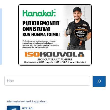
Search
Aiemmin soineet kappaleet:
NYT SOI