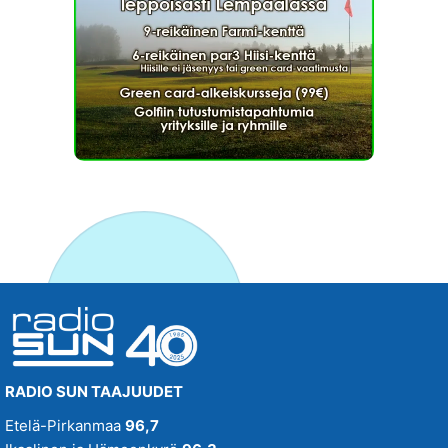
RADIO SUN TAAJUUDET
Etelä-Pirkanmaa
96,7