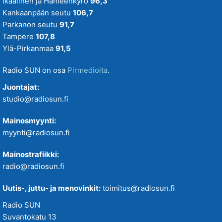
Ikaalinen ja Hämeenkyrö
96,3
Kankaanpään seutu
106,7
Parkanon seutu
91,7
Tampere
107,8
Ylä-Pirkanmaa
91,5
Radio SUN on osa
Pirmedioita
.
Juontajat:
studio@radiosun.fi
Mainosmyynti:
myynti@radiosun.fi
Mainostrafiikki:
radio@radiosun.fi
Uutis-, juttu- ja menovinkit:
toimitus@radiosun.fi
Radio SUN
Suvantokatu 13