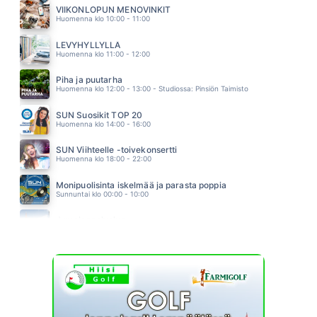
NINA KAITARANTA
VIIKONLOPUN MENOVINKIT
10.54
Huomenna klo 10:00 - 11:00
YHDENTEKEVÄÄ
LEO STILLMAN
LEVYHYLLYLLÄ
10.49
Huomenna klo 11:00 - 12:00
Piha ja puutarha
Huomenna klo 12:00 - 13:00 - Studiossa: Pinsiön Taimisto
SUN Suosikit TOP 20
Huomenna klo 14:00 - 16:00
SUN Viihteelle -toivekonsertti
Huomenna klo 18:00 - 22:00
Monipuolisinta iskelmää ja parasta poppia
Sunnuntai klo 00:00 - 10:00
Jumalanpalvelus
Sunnuntai klo 10:00 - 11:00