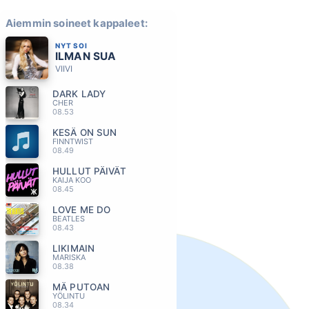
Aiemmin soineet kappaleet:
NYT SOI
ILMAN SUA
VIIVI
DARK LADY
CHER
08.53
KESÄ ON SUN
FINNTWIST
08.49
HULLUT PÄIVÄT
KAIJA KOO
08.45
LOVE ME DO
BEATLES
08.43
LIKIMAIN
MARISKA
08.38
MÄ PUTOAN
YÖLINTU
08.34