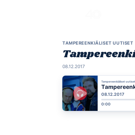
Skip
to
content
TAMPEREENKIÄLISET UUTISET
Tampereenkiä
08.12.2017
Tampereenkiäliset uutise
Tampereenkiä
08.12.2017
0:00