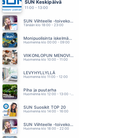
SUN Keskipäivä
KÄTENI (feat. Orkestra Suora Lähetys)
11:00 - 13:00
SAMULI EDELMANN
07.34
SUN Viihteelle -toivekonsertti
KESAMUISTO
Tänään klo 18:00 - 23:00
VARJOKUVA
07.04
Monipuolisinta iskelmää ja parasta poppia
VEDÄN ELÄMÄN HENKEEN
Huomenna klo 00:00 - 09:00
CHARLES PLOGMAN
06.55
VIIKONLOPUN MENOVINKIT
MOST BEAUTIFUL GIRL IN THE WORLD
Huomenna klo 10:00 - 11:00
PRINCE
06.52
LEVYHYLLYLLÄ
ÄLÄ MEE
Huomenna klo 11:00 - 12:00
EMMA & MATILDA
06.47
Piha ja puutarha
Huomenna klo 12:00 - 13:00 - Studiossa: Pinsiön Taimisto
SUN Suosikit TOP 20
Huomenna klo 14:00 - 16:00
SUN Viihteelle -toivekonsertti
Huomenna klo 18:00 - 22:00