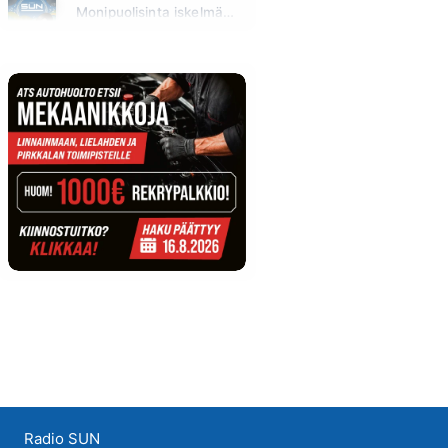
Monipuolisinta iskelmää ja parasta poppia
Sunnuntai klo 00:00 - 10:00
Radio SUN