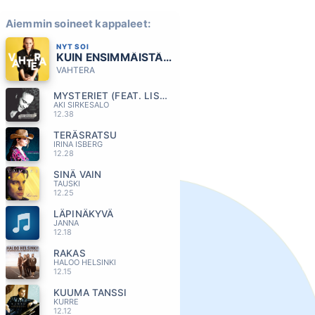
Aiemmin soineet kappaleet:
NYT SOI
KUIN ENSIMMÄISTÄ PÄIVÄÄ
VAHTERA
MYSTERIET (FEAT. LISA NILSSON)
AKI SIRKESALO
12.38
TERÄSRATSU
IRINA ISBERG
12.28
SINÄ VAIN
TAUSKI
12.25
LÄPINÄKYVÄ
JANNA
12.18
RAKAS
HALOO HELSINKI
12.15
KUUMA TANSSI
KURRE
12.12