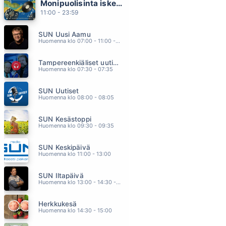
Monipuolisinta iskelmää ja parasta poppia
I LOVE YOU
11:00 - 23:59
TEFLON BROTHERS X PANDORA
11.23
SUN Uusi Aamu
DIRLANDA
Huomenna klo 07:00 - 11:00 - Studiossa: Kimmo Hoivassilta
KAI HYTTINEN
11.20
Tampereenkiäliset uutiset
SE OIKEA
Huomenna klo 07:30 - 07:35
JENNI VARTIAINEN
11.14
SUN Uutiset
MINNE SINÄ MEET
Huomenna klo 08:00 - 08:05
VESTERINEN YHTYEINEEN
11.10
SUN Kesästoppi
SABOTAGE
Huomenna klo 09:30 - 09:35
BEBE REXHA
11.08
SUN Keskipäivä
Huomenna klo 11:00 - 13:00
SUN Iltapäivä
Huomenna klo 13:00 - 14:30 - Studiossa: Kaisu Lämsä
Herkkukesä
Huomenna klo 14:30 - 15:00