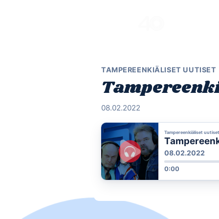
Skip
to
content
TAMPEREENKIÄLISET UUTISET
Tampereenkiä
08.02.2022
Tampereenkiäliset uutise
Tampereenkiä
08.02.2022
0:00