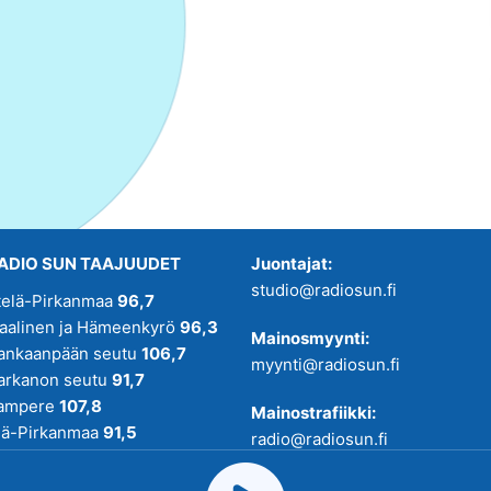
ADIO SUN TAAJUUDET
Juontajat:
studio@radiosun.fi
telä-Pirkanmaa
96,7
kaalinen ja Hämeenkyrö
96,3
Mainosmyynti:
ankaanpään seutu
106,7
myynti@radiosun.fi
arkanon seutu
91,7
ampere
107,8
Mainostrafiikki:
lä-Pirkanmaa
91,5
radio@radiosun.fi
adio SUN on osa
Pirmedioita
.
Uutis-, juttu- ja menovinkit: