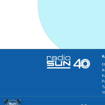
R
E
I
K
P
T
Y
R