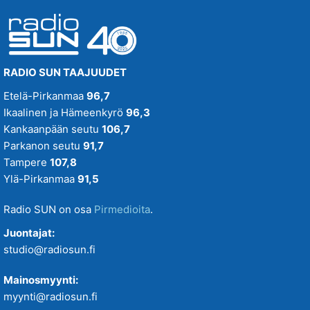
RADIO SUN TAAJUUDET
Etelä-Pirkanmaa
96,7
Ikaalinen ja Hämeenkyrö
96,3
Kankaanpään seutu
106,7
Parkanon seutu
91,7
Tampere
107,8
Ylä-Pirkanmaa
91,5
Radio SUN on osa
Pirmedioita
.
Juontajat:
studio@radiosun.fi
Mainosmyynti:
myynti@radiosun.fi