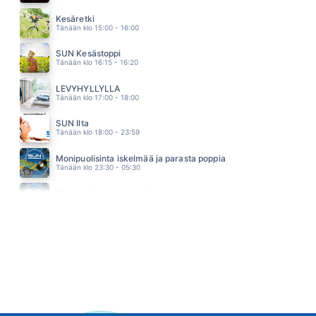
SHAPE OF MY HEART
BACKSTREET BOYS
Kesäretki
04.52
Tänään klo 15:00 - 16:00
SUN Kesästoppi
Tänään klo 16:15 - 16:20
LEVYHYLLYLLÄ
Tänään klo 17:00 - 18:00
SUN Ilta
Tänään klo 18:00 - 23:59
Monipuolisinta iskelmää ja parasta poppia
Tänään klo 23:30 - 05:30
Monipuolisinta iskelmää ja parasta poppia
Huomenna klo 00:00 - 06:00