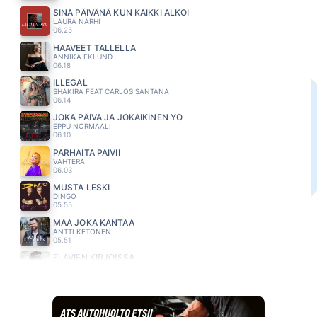
SINÄ PÄIVÄNÄ KUN KAIKKI ALKOI
LAURA NÄRHI
06.25
HAAVEET TALLELLA
ANNIKA EKLUND
06.18
ILLEGAL
SHAKIRA FEAT CARLOS SANTANA
06.14
JOKA PÄIVÄ JA JOKAIKINEN YÖ
EPPU NORMAALI
06.10
PARHAITA PÄIVII
VAHTERA
06.03
MUSTA LESKI
DINGO
05.55
MAA JOKA KANTAA
ANTTI KETONEN
05.51
ELÄVIEN KIRJOISSA
MIKKO KUUSTONEN
05.47
ÄLÄ JÄTÄ MINUA
MAMBA
05.44