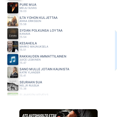
PURE MUA
MEIJU SUVAS
16.03
ILTA YÖHÖN KULJETTAA
ANNA ERIKSSON
15.58
SYDÄN POLKUNSA LÖYTÄÄ
KANAVA
15.54
KESAHEILA
MARKO MAUNUKSELA
15.51
RAKKAUDEN AMMATTILAINEN
JUICE LESKINEN
15.47
SANO MULLE JOTAIN KAUNISTA
KATRI YLANDER
15.41
SEURAAN SUA
NELJÄ RUUSUA
15.38
ELÄMISEN KEVEYS
KIKKA LAITINEN
15.34
MAITOHAPOILLA
ANSSI KELA
15.30