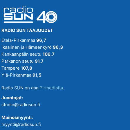
RADIO SUN TAAJUUDET
Etelä-Pirkanmaa
96,7
Ikaalinen ja Hämeenkyrö
96,3
Kankaanpään seutu
106,7
Parkanon seutu
91,7
Tampere
107,8
Ylä-Pirkanmaa
91,5
Radio SUN on osa
Pirmedioita
.
Juontajat:
studio@radiosun.fi
Mainosmyynti:
myynti@radiosun.fi