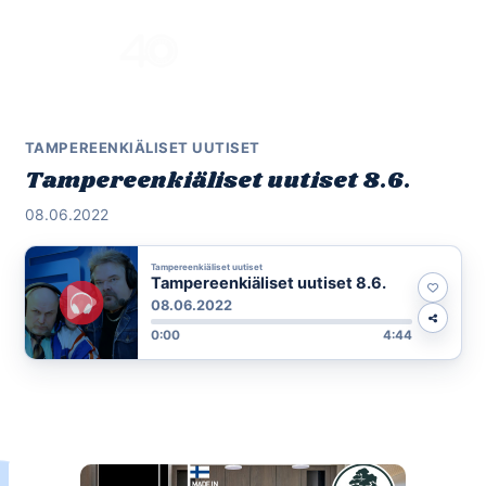
Skip
to
Menu
content
TAMPEREENKIÄLISET UUTISET
Tampereenkiäliset uutiset 8.6.
08.06.2022
Tampereenkiäliset uutiset
Tampereenkiäliset uutiset 8.6.
08.06.2022
0:00
4:44