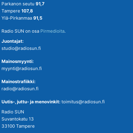
Parkanon seutu
91,7
Tampere
107,8
Ylä-Pirkanmaa
91,5
Radio SUN on osa
Pirmedioita
.
Juontajat:
studio@radiosun.fi
Mainosmyynti:
myynti@radiosun.fi
Mainostrafiikki:
radio@radiosun.fi
Uutis-, juttu- ja menovinkit:
toimitus@radiosun.fi
Radio SUN
Suvantokatu 13
33100 Tampere