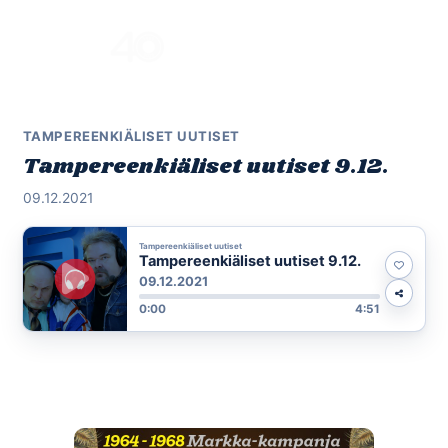
Skip
to
Menu
content
TAMPEREENKIÄLISET UUTISET
Tampereenkiäliset uutiset 9.12.
09.12.2021
Tampereenkiäliset uutiset
Tampereenkiäliset uutiset 9.12.
09.12.2021
0:00
4:51