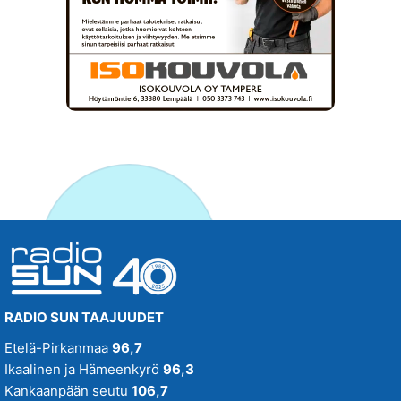
RADIO SUN TAAJUUDET
Etelä-Pirkanmaa
96,7
Ikaalinen ja Hämeenkyrö
96,3
Kankaanpään seutu
106,7