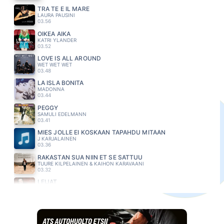
TRA TE E IL MARE
LAURA PAUSINI
03.56
OIKEA AIKA
KATRI YLANDER
03.52
LOVE IS ALL AROUND
WET WET WET
03.48
LA ISLA BONITA
MADONNA
03.44
PEGGY
SAMULI EDELMANN
03.41
MIES JOLLE EI KOSKAAN TAPAHDU MITÄÄN
J KARJALAINEN
03.36
RAKASTAN SUA NIIN ET SE SATTUU
TUURE KILPELAINEN & KAIHON KARAVAANI
03.32
LEIJAT
KIRKA
03.29
BUSY BEING FABULOUS
EAGLES
03.24