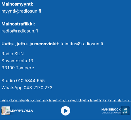
Mainosmyynti:
myynti@radiosun.fi
Mainostrafiikki:
radio@radiosun.fi
Uutis-, juttu- ja menovinkit:
toimitus@radiosun.fi
Radio SUN
Suvantokatu 13
33100 Tampere
Studio 010 5844 655
WhatsApp 043 2170 273
Verkkopalvelussamme käytetään evästeitä käyttökokemuksen
parantamiseksi. Tutustu tietosuojakäytäntöihimme
täällä
.
MANSEROCK
LEVYHYLLYLLÄ
JUICE LESKINEN