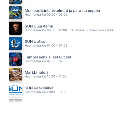
KEVÄT JA MINÄ (2025)
TOMMI LÄNTINEN
Monipuolisinta iskelmää ja parasta poppia
12.08
Huomenna klo 00:00 - 06:00
HUOMINEN ON TUULINEN
RESSU REDFORD
SUN Uusi Aamu
12.03
Huomenna klo 06:00 - 10:00 - Studiossa: Kimmo Hoivassilta
SUN Uutiset
Huomenna klo 07:00 - 07:05
Tampereenkiäliset uutiset
Huomenna klo 07:30 - 07:35
Markkinatori
Huomenna klo 10:00 - 11:00
SUN Keskipäivä
Huomenna klo 11:00 - 13:00
SUN Iltapäivä
Huomenna klo 13:00 - 18:00 - Studiossa: Kaisu Lämsä