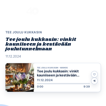
Skip
to
Menu
content
TEE JOULU KUKKASIN
Tee joulu kukkasin: vinkit
kauniiseen ja kestävään
joulutunnelmaan
11.12.2024
TEE JOULU KUKKASIN - MAINOS
Tee joulu kukkasin: vinkit
kauniiseen ja kestävään
joulutunnelmaan
11.12.2024
0:00
9:39