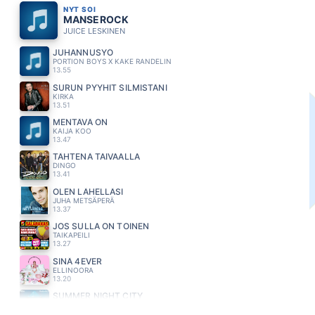
NYT SOI
MANSEROCK
JUICE LESKINEN
JUHANNUSYÖ
PORTION BOYS X KAKE RANDELIN
13.55
SURUN PYYHIT SILMISTÄNI
KIRKA
13.51
MENTÄVÄ ON
KAIJA KOO
13.47
TÄHTENÄ TAIVAALLA
DINGO
13.41
OLEN LÄHELLÄSI
JUHA METSÄPERÄ
13.37
JOS SULLA ON TOINEN
TAIKAPEILI
13.27
SINÄ 4EVER
ELLINOORA
13.20
SUMMER NIGHT CITY
ABBA
13.11