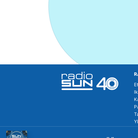
R
E
I
K
P
T
Y
R