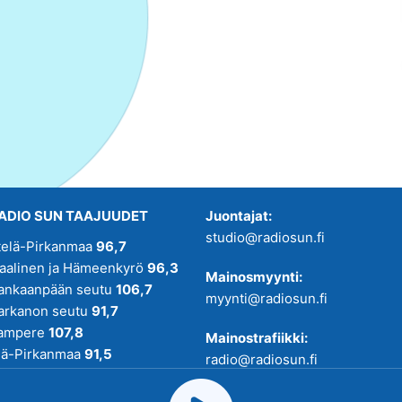
ADIO SUN TAAJUUDET
Juontajat:
studio@radiosun.fi
telä-Pirkanmaa
96,7
kaalinen ja Hämeenkyrö
96,3
Mainosmyynti:
ankaanpään seutu
106,7
myynti@radiosun.fi
arkanon seutu
91,7
ampere
107,8
Mainostrafiikki:
lä-Pirkanmaa
91,5
radio@radiosun.fi
adio SUN on osa
Pirmedioita
.
Uutis-, juttu- ja menovinkit: