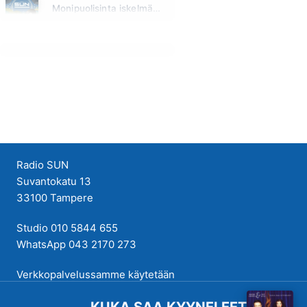
Monipuolisinta iskelmää ja parasta poppia
Huomenna klo 11:00 - 23:59
Radio SUN
Suvantokatu 13
33100 Tampere
Studio 010 5844 655
WhatsApp 043 2170 273
Verkkopalvelussamme käytetään
evästeitä käyttökokemuksen