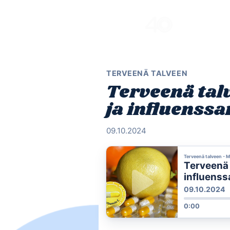
Skip
to
content
TERVEENÄ TALVEEN
Terveenä tal
ja influenssa
09.10.2024
Terveenä talveen -
Terveenä 
influenss
09.10.2024
0:00