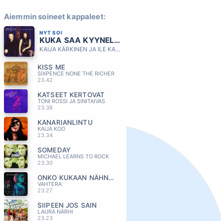
Aiemmin soineet kappaleet:
NYT SOI
KUKA SAA KYYNELEET
KAIJA KÄRKINEN JA ILE KALLIO
KISS ME
SIXPENCE NONE THE RICHER
23.42
KATSEET KERTOVAT
TONI ROSSI JA SINITAIVAS
23.38
KANARIANLINTU
KAIJA KOO
23.34
SOMEDAY
MICHAEL LEARNS TO ROCK
23.30
ONKO KUKAAN NÄHNY MARLOO
VAHTERA
23.27
SIIPEEN JOS SAIN
LAURA NÄRHI
23.23