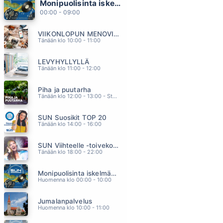
Monipuolisinta iskelmää ja parasta poppia
SEURAA JOHTAJAA
00:00 - 09:00
TAIKAPEILI
22.51
VIIKONLOPUN MENOVINKIT
WHO LL STOP THE RAIN
Tänään klo 10:00 - 11:00
CREEDENCE CLEARWATER REVIVAL
22.49
LEVYHYLLYLLÄ
POLTE
Tänään klo 11:00 - 12:00
LAURI TÄHKÄ
22.45
Piha ja puutarha
MOONLIGHT SHADOW
Tänään klo 12:00 - 13:00 - Studiossa: Pinsiön Taimisto
REILLY MAGGIE
22.42
SUN Suosikit TOP 20
OTA MINUT TÄLLAISENA KUIN OON
Tänään klo 14:00 - 16:00
ANNA PUU
22.38
SUN Viihteelle -toivekonsertti
Tänään klo 18:00 - 22:00
Monipuolisinta iskelmää ja parasta poppia
Huomenna klo 00:00 - 10:00
Jumalanpalvelus
Huomenna klo 10:00 - 11:00