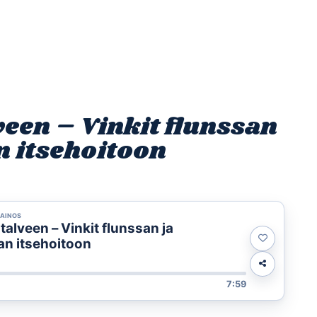
Etusivu
Ohjelmat
Osallistu
veen – Vinkit flunssan
n itsehoitoon
 MAINOS
talveen – Vinkit flunssan ja
an itsehoitoon
7:59