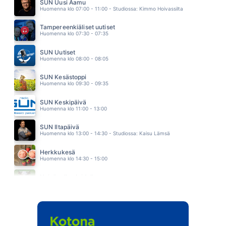
PANDORA
SUN Uusi Aamu
04.22
Huomenna klo 07:00 - 11:00 - Studiossa: Kimmo Hoivassilta
SORRY SEEMS TO BE THE HARDEST WORD
ELTON JOHN
Tampereenkiäliset uutiset
04.16
Huomenna klo 07:30 - 07:35
KESKIKESÄN YÖ
FREDERIK
SUN Uutiset
04.12
Huomenna klo 08:00 - 08:05
SUN Kesästoppi
Huomenna klo 09:30 - 09:35
SUN Keskipäivä
Huomenna klo 11:00 - 13:00
SUN Iltapäivä
Huomenna klo 13:00 - 14:30 - Studiossa: Kaisu Lämsä
Herkkukesä
Huomenna klo 14:30 - 15:00
Heinäpellon laidalla
Huomenna klo 15:00 - 16:00