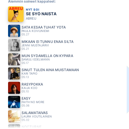
Aiemmin soineet kappaleet:
NYT SOI
SE SYÖ NAISTA
ABREU
SATA KESÄÄ TUHAT YÖTÄ
PAULA KOIVUNIEMI
05.27
MIKÄÄN EI TUNNU ENÄÄ SILTÄ
JENNI MUSTAJÄRVI
05.21
MUN SYDAMELLA ON KYPARA
SAMULI EDELMANN
05.17
SINUT TULEN AINA MUISTAMAAN
KARI TAPIO
05.13
RÄSYPOKKA
KAIJA KOO
05.10
EASY
FAITH NO MORE
05.06
SALAMATAIVAS
LAURA VOUTILAINEN
05.02
NOCTURNE