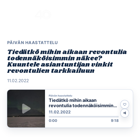
Skip
to
Menu
content
PÄIVÄN HAASTATTELU
Tiedätkö mihin aikaan revontulia
todennäköisimmin näkee?
Kuuntele asiantuntijan vinkit
revontulien tarkkailuun
11.02.2022
Päivän haastattelu
Tiedätkö mihin aikaan
revontulia todennäköisimmin
näkee? Kuuntele asiantuntijan
11.02.2022
vinkit revontulien tarkkailuun
0:00
9:18