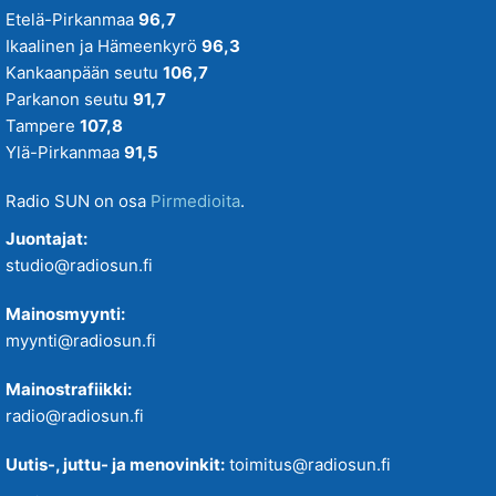
Etelä-Pirkanmaa
96,7
Ikaalinen ja Hämeenkyrö
96,3
Kankaanpään seutu
106,7
Parkanon seutu
91,7
Tampere
107,8
Ylä-Pirkanmaa
91,5
Radio SUN on osa
Pirmedioita
.
Juontajat:
studio@radiosun.fi
Mainosmyynti:
myynti@radiosun.fi
Mainostrafiikki:
radio@radiosun.fi
Uutis-, juttu- ja menovinkit:
toimitus@radiosun.fi