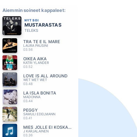
Aiemmin soineet kappaleet:
NYT SOI
MUSTARASTAS
TELEKS
TRA TE E IL MARE
LAURA PAUSINI
03.56
OIKEA AIKA
KATRI YLANDER
03.52
LOVE IS ALL AROUND
WET WET WET
03.48
LA ISLA BONITA
MADONNA
03.44
PEGGY
SAMULI EDELMANN
03.41
MIES JOLLE EI KOSKAAN TAPAHDU MITÄÄN
J KARJALAINEN
03.36