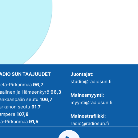
ADIO SUN TAAJUUDET
Juontajat:
studio@radiosun.fi
telä-Pirkanmaa
96,7
kaalinen ja Hämeenkyrö
96,3
Mainosmyynti:
ankaanpään seutu
106,7
myynti@radiosun.fi
arkanon seutu
91,7
ampere
107,8
Mainostrafiikki:
lä-Pirkanmaa
91,5
radio@radiosun.fi
adio SUN on osa
Pirmedioita
.
Uutis-, juttu- ja menovinkit: