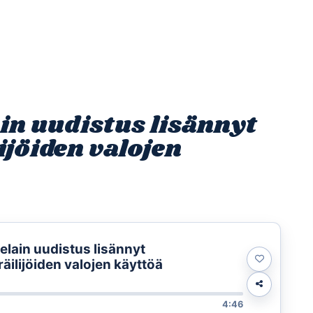
Etusivu
Ohjelmat
Osallistu
in uudistus lisännyt
ijöiden valojen
nelain uudistus lisännyt
äilijöiden valojen käyttöä
4:46