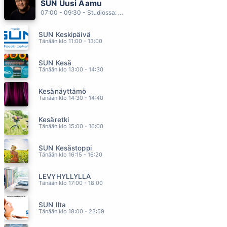
SUN Uusi Aamu
LUPASIT ET KELPAAN NÄIN
07:00 - 09:30 - Studiossa: Kimmo Hoivassilta
STIG
03.02
SUN Keskipäivä
LAUTTURI
Tänään klo 11:00 - 13:00
PMMP
02.58
SUN Kesä
WALK LIKE AN EGYPTIAN
Tänään klo 13:00 - 14:30
BANGLES
02.55
Kesänäyttämö
ELOSSA
Tänään klo 14:30 - 14:40
EIJA KANTOLA
02.51
Kesäretki
HEI ÄLÄ LUULE
Tänään klo 15:00 - 16:00
DISCO
02.47
SUN Kesästoppi
Tänään klo 16:15 - 16:20
LEVYHYLLYLLÄ
Tänään klo 17:00 - 18:00
SUN Ilta
Tänään klo 18:00 - 23:59