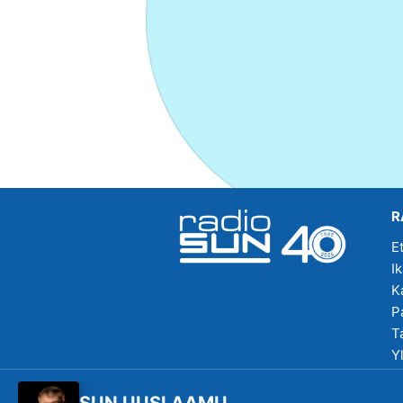
R
E
I
K
P
T
Y
R