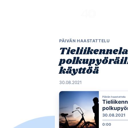
Skip
to
content
PÄIVÄN HAASTATTELU
Tieliikennela
polkupyöräil
käyttöä
30.08.2021
Päivän haastattelu
Tieliiken
polkupyör
30.08.2021
0:00