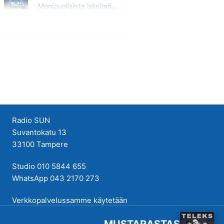
Monipuolisinta iskelmää ja parasta poppia
Tänään klo 23:30 - 05:30
Radio SUN
Suvantokatu 13
33100 Tampere
Studio 010 5844 655
WhatsApp 043 2170 273
Verkkopalvelussamme käytetään
evästeitä käyttökokemuksen