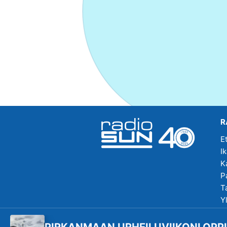
R
E
I
K
P
T
Y
R