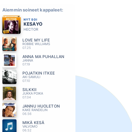
Aiemmin soineet kappaleet:
NYT SOI
KESÄYÖ
HECTOR
LOVE MY LIFE
ROBBIE WILLIAMS
07.25
ANNA MA PUHALLAN
JANNA
07.19
POJATKIN ITKEE
AKI SAMULI
07.10
SILKKII
JUKKA POIKA
07.04
JANNU HUOLETON
KAKE RANDELIN
06.56
MIKÄ KESÄ
VALVOMO
06.52