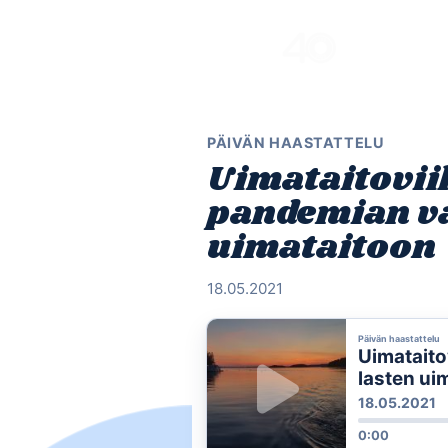
Skip
to
content
PÄIVÄN HAASTATTELU
Uimataitovii
pandemian va
uimataitoon
18.05.2021
Päivän haastattelu
Uimataito
lasten ui
18.05.2021
0:00