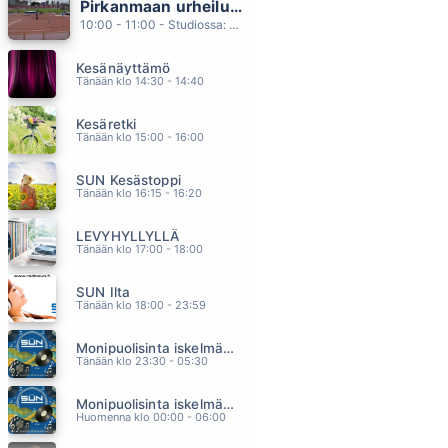
Pirkanmaan urheiluviikonloppu
MUSTA LESKI
10:00 - 11:00 - Studiossa: Oiva Paakkari
DINGO
05.55
Kesänäyttämö
MAA JOKA KANTAA
Tänään klo 14:30 - 14:40
ANTTI KETONEN
05.51
Kesäretki
ELÄVIEN KIRJOISSA
Tänään klo 15:00 - 16:00
MIKKO KUUSTONEN
05.47
SUN Kesästoppi
ÄLÄ JÄTÄ MINUA
Tänään klo 16:15 - 16:20
MAMBA
05.44
LEVYHYLLYLLÄ
KESÄN TYTTÖ
Tänään klo 17:00 - 18:00
CHARLIES
05.38
SUN Ilta
Tänään klo 18:00 - 23:59
Monipuolisinta iskelmää ja parasta poppia
Tänään klo 23:30 - 05:30
Monipuolisinta iskelmää ja parasta poppia
Huomenna klo 00:00 - 06:00