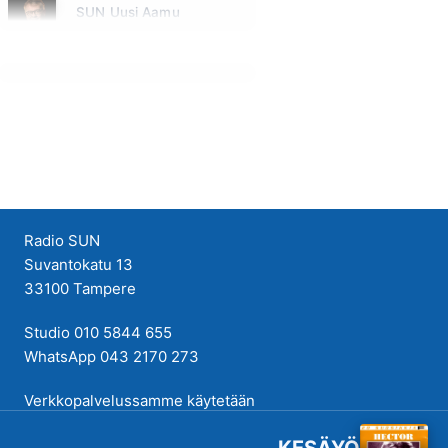
SUN Uusi Aamu
Huomenna klo 06:00 - 10:00 - Studiossa: Kimmo Hoivassilta
Radio SUN
Suvantokatu 13
33100 Tampere
Studio 010 5844 655
WhatsApp 043 2170 273
Verkkopalvelussamme käytetään
evästeitä käyttökokemuksen