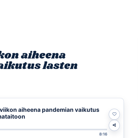
Etusivu
Ohjelmat
Osallistu
kon aiheena
ikutus lasten
viikon aiheena pandemian vaikutus
mataitoon
8:16