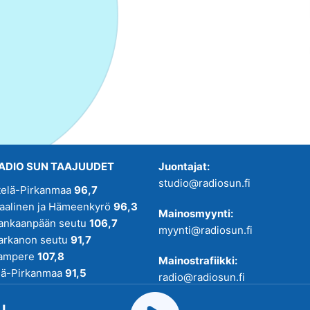
ADIO SUN TAAJUUDET
Juontajat:
studio@radiosun.fi
telä-Pirkanmaa
96,7
kaalinen ja Hämeenkyrö
96,3
Mainosmyynti:
ankaanpään seutu
106,7
myynti@radiosun.fi
arkanon seutu
91,7
ampere
107,8
Mainostrafiikki:
lä-Pirkanmaa
91,5
radio@radiosun.fi
adio SUN on osa
Pirmedioita
.
Uutis-, juttu- ja menovinkit: