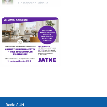
Heinäpellon laidalla
Huomenna klo 15:00 - 16:00
Radio SUN