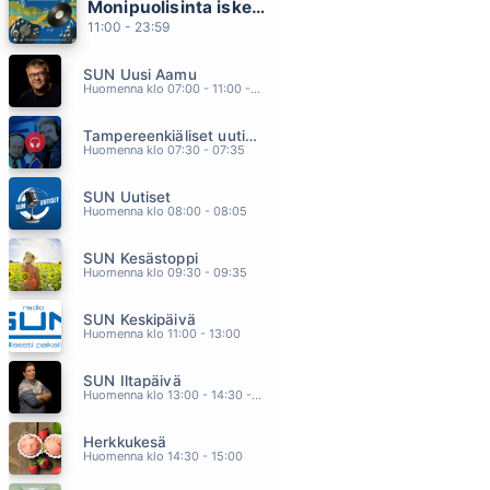
Monipuolisinta iskelmää ja parasta poppia
PULSSI
11:00 - 23:59
JANNIKA B
05.47
SUN Uusi Aamu
SADE
Huomenna klo 07:00 - 11:00 - Studiossa: Kimmo Hoivassilta
KAIJA KÄRKINEN JA ILE KALLIO
05.44
Tampereenkiäliset uutiset
RANNALLE SANNALLE
Huomenna klo 07:30 - 07:35
FINLANDERS
05.40
SUN Uutiset
FASTLOVE
Huomenna klo 08:00 - 08:05
GEORGE MICHAEL
05.35
SUN Kesästoppi
SE SYÖ NAISTA
Huomenna klo 09:30 - 09:35
ABREU
05.32
SUN Keskipäivä
Huomenna klo 11:00 - 13:00
SUN Iltapäivä
Huomenna klo 13:00 - 14:30 - Studiossa: Kaisu Lämsä
Herkkukesä
Huomenna klo 14:30 - 15:00