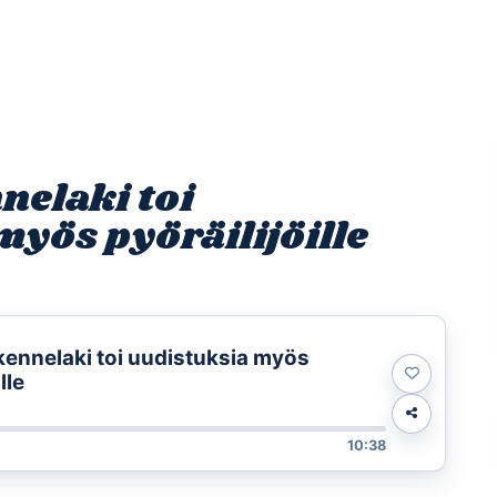
Etusivu
Ohjelmat
Osallistu
nnelaki toi
yös pyöräilijöille
ikennelaki toi uudistuksia myös
lle
10:38