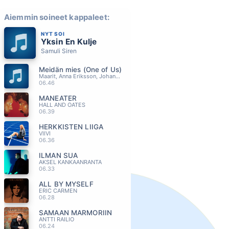
Aiemmin soineet kappaleet:
NYT SOI
Yksin En Kulje
Samuli Siren
Meidän mies (One of Us)
Maarit, Anna Eriksson, Johanna Iivanainen, Pentti Hietanen, Jore Marjaranta
06.46
MANEATER
HALL AND OATES
06.39
HERKKISTEN LIIGA
VIIVI
06.36
ILMAN SUA
AKSEL KANKAANRANTA
06.33
ALL BY MYSELF
ERIC CARMEN
06.28
SAMAAN MARMORIIN
ANTTI RAILIO
06.24