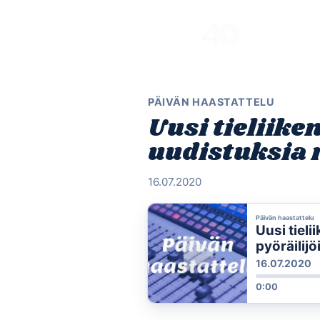
Skip
to
content
PÄIVÄN HAASTATTELU
Uusi tieliike
uudistuksia m
16.07.2020
Päivän haastattelu
Uusi tieli
pyöräilijöi
16.07.2020
0:00