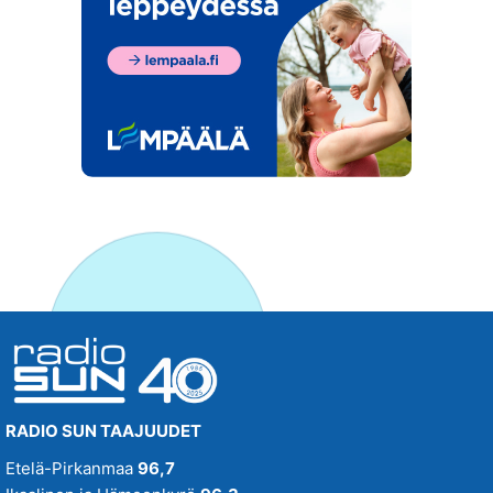
RADIO SUN TAAJUUDET
Etelä-Pirkanmaa
96,7