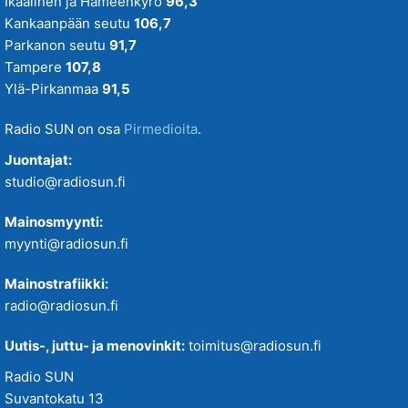
Ikaalinen ja Hämeenkyrö
96,3
Kankaanpään seutu
106,7
Parkanon seutu
91,7
Tampere
107,8
Ylä-Pirkanmaa
91,5
Radio SUN on osa
Pirmedioita
.
Juontajat:
studio@radiosun.fi
Mainosmyynti:
myynti@radiosun.fi
Mainostrafiikki:
radio@radiosun.fi
Uutis-, juttu- ja menovinkit:
toimitus@radiosun.fi
Radio SUN
Suvantokatu 13