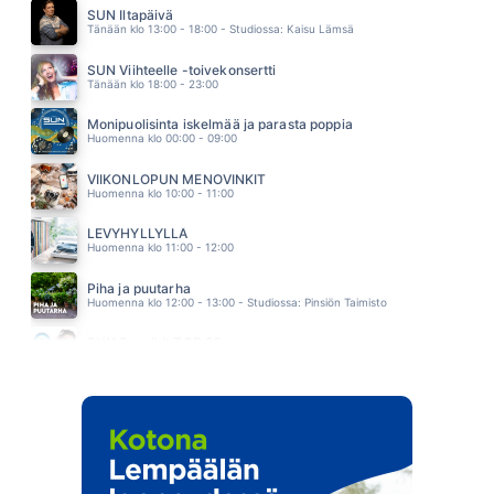
IDA PAUL & KALLE LINDROTH
SUN Iltapäivä
03.28
Tänään klo 13:00 - 18:00 - Studiossa: Kaisu Lämsä
WOWWOWWOW
JONNA TERVOMAA
SUN Viihteelle -toivekonsertti
03.25
Tänään klo 18:00 - 23:00
Monipuolisinta iskelmää ja parasta poppia
Huomenna klo 00:00 - 09:00
VIIKONLOPUN MENOVINKIT
Huomenna klo 10:00 - 11:00
LEVYHYLLYLLÄ
Huomenna klo 11:00 - 12:00
Piha ja puutarha
Huomenna klo 12:00 - 13:00 - Studiossa: Pinsiön Taimisto
SUN Suosikit TOP 20
Huomenna klo 14:00 - 16:00