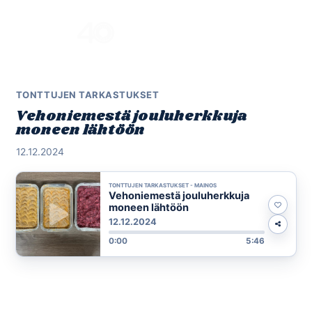
Skip
to
Menu
content
TONTTUJEN TARKASTUKSET
Vehoniemestä jouluherkkuja
moneen lähtöön
12.12.2024
TONTTUJEN TARKASTUKSET - MAINOS
Vehoniemestä jouluherkkuja
moneen lähtöön
12.12.2024
0:00
5:46