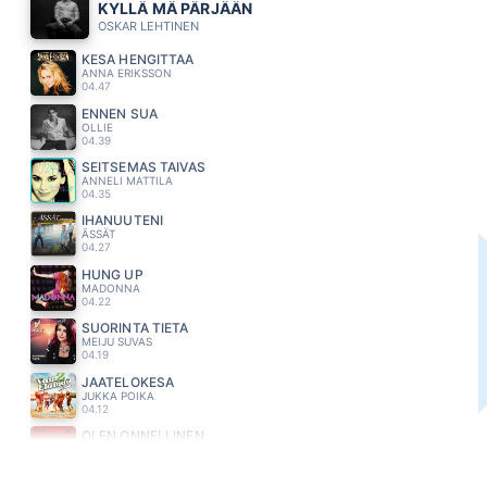
KYLLÄ MÄ PÄRJÄÄN
OSKAR LEHTINEN
KESA HENGITTÄÄ
ANNA ERIKSSON
04.47
ENNEN SUA
OLLIE
04.39
SEITSEMAS TAIVAS
ANNELI MATTILA
04.35
IHANUUTENI
ÄSSÄT
04.27
HUNG UP
MADONNA
04.22
SUORINTA TIETÄ
MEIJU SUVAS
04.19
JAATELÖKESA
JUKKA POIKA
04.12
OLEN ONNELLINEN
S.I.G
04.09