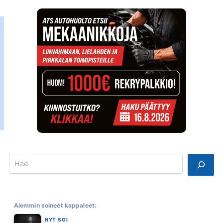
Search
Aiemmin soineet kappaleet:
NYT SOI