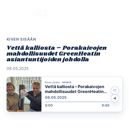
Skip
to
Menu
content
KIVEN SISÄÄN
Vettä kalliosta – Porakaivojen
mahdollisuudet GreenHeatin
asiantuntijoiden johdolla
06.05.2025
Kiven sisään - MAINOS
Vettä kalliosta – Porakaivojen
mahdollisuudet GreenHeatin
asiantuntijoiden johdolla
06.05.2025
0:00
9:40