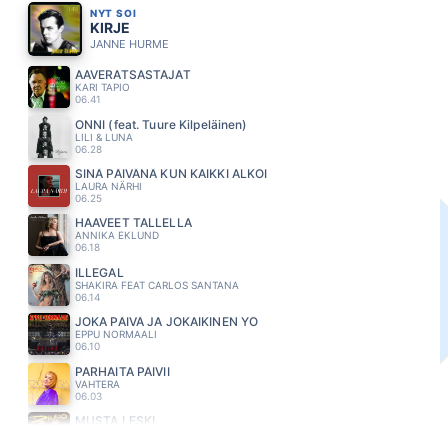
NYT SOI
KIRJE
JANNE HURME
AAVERATSASTAJAT
KARI TAPIO
06.41
ONNI (feat. Tuure Kilpeläinen)
LILI & LUNA
06.28
SINÄ PÄIVÄNÄ KUN KAIKKI ALKOI
LAURA NÄRHI
06.25
HAAVEET TALLELLA
ANNIKA EKLUND
06.18
ILLEGAL
SHAKIRA FEAT CARLOS SANTANA
06.14
JOKA PÄIVÄ JA JOKAIKINEN YÖ
EPPU NORMAALI
06.10
PARHAITA PÄIVII
VAHTERA
06.03
MUSTA LESKI
DINGO
05.55