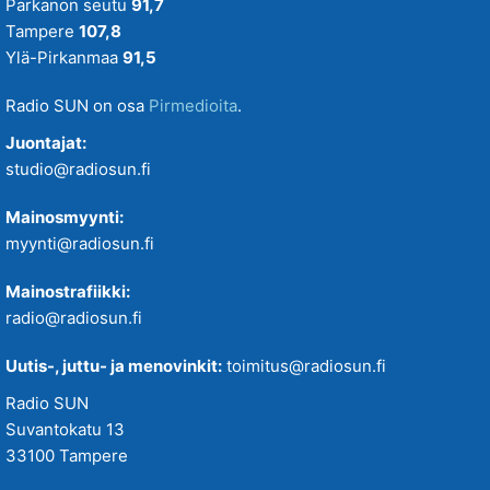
Parkanon seutu
91,7
Tampere
107,8
Ylä-Pirkanmaa
91,5
Radio SUN on osa
Pirmedioita
.
Juontajat:
studio@radiosun.fi
Mainosmyynti:
myynti@radiosun.fi
Mainostrafiikki:
radio@radiosun.fi
Uutis-, juttu- ja menovinkit:
toimitus@radiosun.fi
Radio SUN
Suvantokatu 13
33100 Tampere