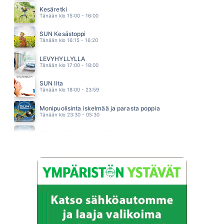
Kesäretki
SUMMER IS CRAZY
Tänään klo 15:00 - 16:00
ALEXIA
05.08
SUN Kesästoppi
ITSENI HERRA
Tänään klo 16:15 - 16:20
JANNIKA B
05.04
LEVYHYLLYLLÄ
Tänään klo 17:00 - 18:00
SUN Ilta
Tänään klo 18:00 - 23:59
Monipuolisinta iskelmää ja parasta poppia
Tänään klo 23:30 - 05:30
Monipuolisinta iskelmää ja parasta poppia
Huomenna klo 00:00 - 06:00