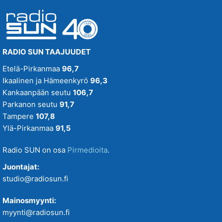
RADIO SUN TAAJUUDET
Etelä-Pirkanmaa
96,7
Ikaalinen ja Hämeenkyrö
96,3
Kankaanpään seutu
106,7
Parkanon seutu
91,7
Tampere
107,8
Ylä-Pirkanmaa
91,5
Radio SUN on osa
Pirmedioita
.
Juontajat:
studio@radiosun.fi
Mainosmyynti:
myynti@radiosun.fi