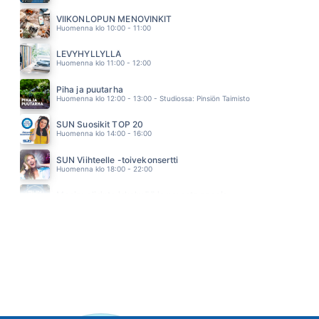
LIKIMAIN
MARISKA
VIIKONLOPUN MENOVINKIT
08.38
Huomenna klo 10:00 - 11:00
LEVYHYLLYLLÄ
Huomenna klo 11:00 - 12:00
Piha ja puutarha
Huomenna klo 12:00 - 13:00 - Studiossa: Pinsiön Taimisto
SUN Suosikit TOP 20
Huomenna klo 14:00 - 16:00
SUN Viihteelle -toivekonsertti
Huomenna klo 18:00 - 22:00
Monipuolisinta iskelmää ja parasta poppia
Sunnuntai klo 00:00 - 10:00