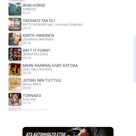
IRON HORSE
CHRISTIE
09.51
TÄSSÄKÖ TÄÄ OLI
ARTTU WISKARI feat. Leavings-Orkesteri
09.47
KERTA VIIMEINEN
JOHANNA PAKONEN
09.44
AIN T IT FUNNY
JENNIFER LOPEZ
09.40
MIHIN KAARNALAIVAT KATOAA
JOEL HALLIKAINEN
09.34
JOTAIN NIIN TUTTUU
HAULI BROS
09.30
TORNADO
EVELINA
09.26
ONNENTYTTÖ
MIKKO KUUSTONEN
09.23
KUUMA KESÄ
POPEDA
09.17