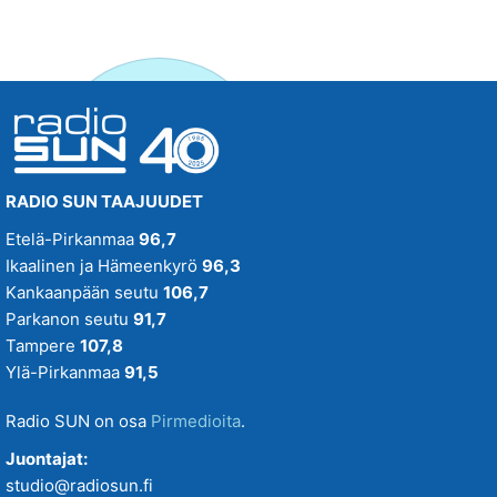
RADIO SUN TAAJUUDET
Etelä-Pirkanmaa
96,7
Ikaalinen ja Hämeenkyrö
96,3
Kankaanpään seutu
106,7
Parkanon seutu
91,7
Tampere
107,8
Ylä-Pirkanmaa
91,5
Radio SUN on osa
Pirmedioita
.
Juontajat:
studio@radiosun.fi