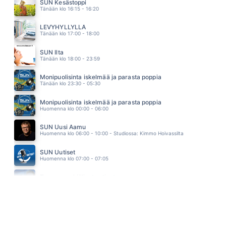
ROBBIE WILLIAMS
SUN Kesästoppi
07.25
Tänään klo 16:15 - 16:20
ANNA MA PUHALLAN
JANNA
LEVYHYLLYLLÄ
07.19
Tänään klo 17:00 - 18:00
POJATKIN ITKEE
AKI SAMULI
SUN Ilta
07.10
Tänään klo 18:00 - 23:59
Monipuolisinta iskelmää ja parasta poppia
Tänään klo 23:30 - 05:30
Monipuolisinta iskelmää ja parasta poppia
Huomenna klo 00:00 - 06:00
SUN Uusi Aamu
Huomenna klo 06:00 - 10:00 - Studiossa: Kimmo Hoivassilta
SUN Uutiset
Huomenna klo 07:00 - 07:05
Tampereenkiäliset uutiset
Huomenna klo 07:30 - 07:35