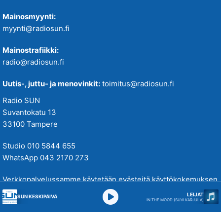
Mainosmyynti:
myynti@radiosun.fi
Mainostrafiikki:
radio@radiosun.fi
Uutis-, juttu- ja menovinkit:
toimitus@radiosun.fi
Radio SUN
Suvantokatu 13
33100 Tampere
Studio 010 5844 655
WhatsApp 043 2170 273
Verkkopalvelussamme käytetään evästeitä käyttökokemuksen
parantamiseksi. Tutustu tietosuojakäytäntöihimme
täällä
.
LEIJAT
SUN KESKIPÄIVÄ
IN THE MOOD (SUVI KARJULA)