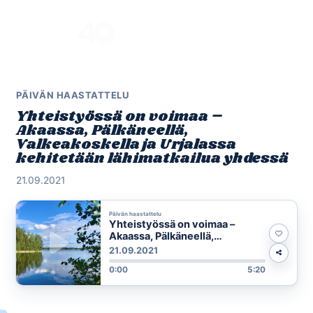
Skip
to
Menu
content
PÄIVÄN HAASTATTELU
Yhteistyössä on voimaa –
Akaassa, Pälkäneellä,
Valkeakoskella ja Urjalassa
kehitetään lähimatkailua yhdessä
21.09.2021
Päivän haastattelu
Yhteistyössä on voimaa –
Akaassa, Pälkäneellä,
Valkeakoskella ja Urjalassa
21.09.2021
kehitetään lähimatkailua
0:00
5:20
yhdessä