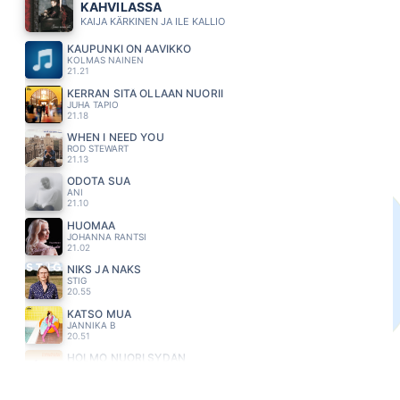
KAHVILASSA
KAIJA KÄRKINEN JA ILE KALLIO
KAUPUNKI ON AAVIKKO
KOLMAS NAINEN
21.21
KERRAN SITÄ OLLAAN NUORII
JUHA TAPIO
21.18
WHEN I NEED YOU
ROD STEWART
21.13
ODOTA SUA
ANI
21.10
HUOMAA
JOHANNA RANTSI
21.02
NIKS JA NAKS
STIG
20.55
KATSO MUA
JANNIKA B
20.51
HÖLMÖ NUORI SYDÄN
J KARJALAINEN
20.47