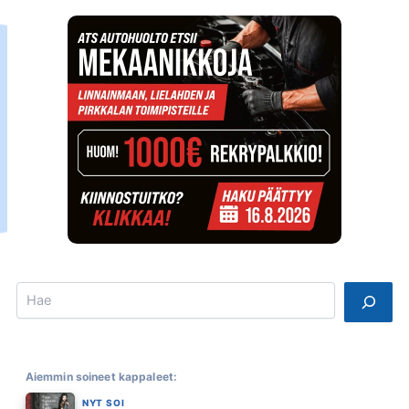
Search
Aiemmin soineet kappaleet:
NYT SOI