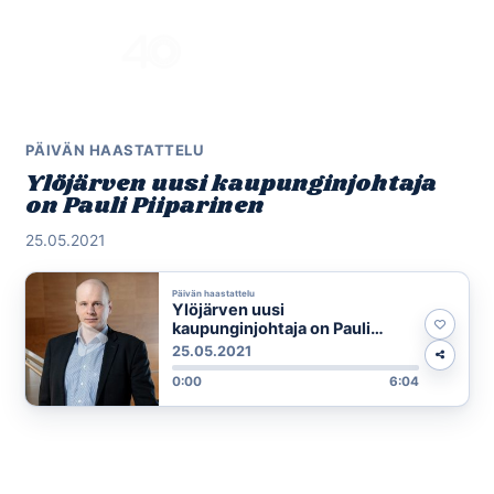
Skip
to
Menu
content
PÄIVÄN HAASTATTELU
Ylöjärven uusi kaupunginjohtaja
on Pauli Piiparinen
25.05.2021
Päivän haastattelu
Ylöjärven uusi
kaupunginjohtaja on Pauli
Piiparinen
25.05.2021
0:00
6:04