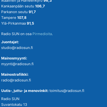
Ikaalinen ja Hämeenkyrö
96,3
Kankaanpään seutu
106,7
Parkanon seutu
91,7
Tampere
107,8
Ylä-Pirkanmaa
91,5
Radio SUN on osa
Pirmedioita
.
Juontajat:
studio@radiosun.fi
Mainosmyynti:
myynti@radiosun.fi
Mainostrafiikki:
radio@radiosun.fi
Uutis-, juttu- ja menovinkit:
toimitus@radiosun.fi
Radio SUN
Suvantokatu 13