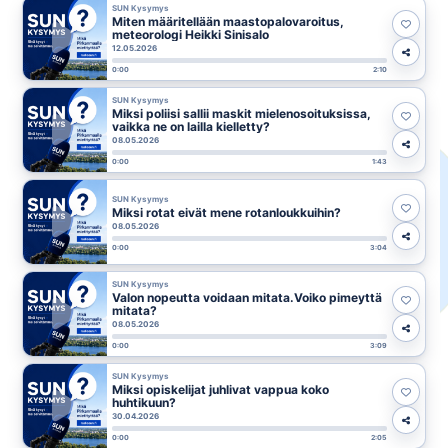
SUN Kysymys
Miten määritellään maastopalovaroitus,
meteorologi Heikki Sinisalo
12.05.2026
0:00
2:10
SUN Kysymys
Miksi poliisi sallii maskit mielenosoituksissa,
vaikka ne on lailla kielletty?
08.05.2026
0:00
1:43
SUN Kysymys
Miksi rotat eivät mene rotanloukkuihin?
08.05.2026
0:00
3:04
SUN Kysymys
Valon nopeutta voidaan mitata.Voiko pimeyttä
mitata?
08.05.2026
0:00
3:09
SUN Kysymys
Miksi opiskelijat juhlivat vappua koko
huhtikuun?
30.04.2026
0:00
2:05