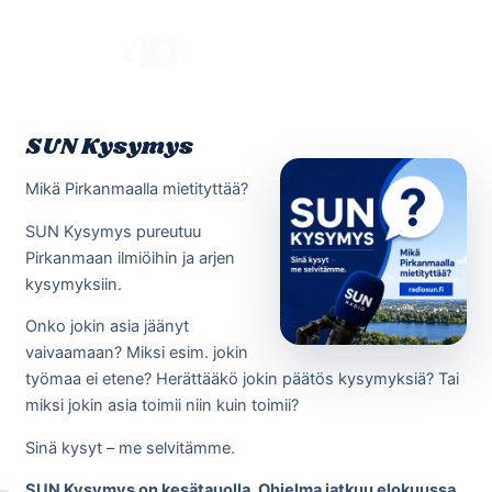
Skip
to
Menu
content
SUN Kysymys
Mikä Pirkanmaalla mietityttää?
SUN Kysymys pureutuu
Pirkanmaan ilmiöihin ja arjen
kysymyksiin.
Onko jokin asia jäänyt
vaivaamaan? Miksi esim. jokin
työmaa ei etene? Herättääkö jokin päätös kysymyksiä? Tai
miksi jokin asia toimii niin kuin toimii?
Sinä kysyt – me selvitämme.
SUN Kysymys on kesätauolla. Ohjelma jatkuu elokuussa.