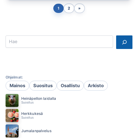
1
2
»
Search
Ohjelmat:
Mainos
Suositus
Osallistu
Arkisto
Heinäpellon laidalla
Suositus
Herkkukesä
Suositus
Jumalanpalvelus