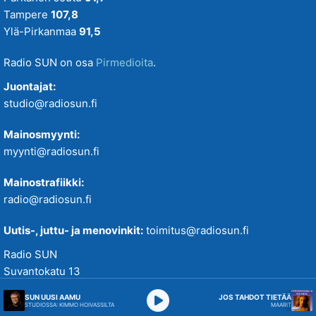
Tampere
107,8
SUN Uusi Aamu
Ylä-Pirkanmaa
91,5
SUN Uutiset
Radio SUN on osa
Pirmedioita
.
SUN Viihteelle -toivekonsertti
Juontajat:
studio@radiosun.fi
Tampereenkiäliset uutiset
Mainosmyynti:
myynti@radiosun.fi
Tiistaitanssit klo 19-21
Mainostrafiikki:
VIIKONLOPUN MENOVINKIT
radio@radiosun.fi
Uutis-, juttu- ja menovinkit:
toimitus@radiosun.fi
Radio SUN
Suvantokatu 13
33100 Tampere
SUN UUSI AAMU
JOS TAHDOT TIETÄÄ
STUDIOSSA: KIMMO HOIVASSILTA
MAARIT