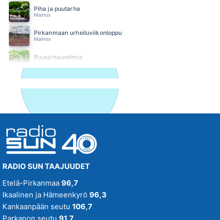
Piha ja puutarha
Mainos
Pirkanmaan urheiluviikonloppu
Mainos
Puutarhaunelmia
Suositus
SUN Ilta
SUN Iltapäivä
SUN Keskipäivä
SUN Kesä
Suositus
RADIO SUN TAAJUUDET
SUN Kesästoppi
Etelä-Pirkanmaa
96,7
Suositus
Ikaalinen ja Hämeenkyrö
96,3
SUN Suosikit TOP 20
Kankaanpään seutu
106,7
Osallistu - Suositus
Parkanon seutu
91,7