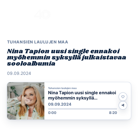
Skip
to
Menu
content
TUHANSIEN LAULUJEN MAA
Nina Tapion uusi single ennakoi
myöhemmin syksyllä julkaistavaa
sooloalbumia
09.09.2024
Tuhansien laulujen maa
Nina Tapion uusi single ennakoi
myöhemmin syksyllä
julkaistavaa sooloalbumia
09.09.2024
0:00
8:20