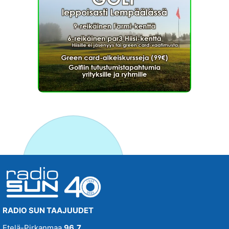
RADIO SUN TAAJUUDET
Etelä-Pirkanmaa
96,7