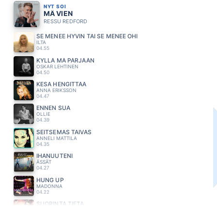
NYT SOI
MÄ VIEN
RESSU REDFORD
SE MENEE HYVIN TAI SE MENEE OHI
ILTA
04.55
KYLLÄ MÄ PÄRJÄÄN
OSKAR LEHTINEN
04.50
KESA HENGITTÄÄ
ANNA ERIKSSON
04.47
ENNEN SUA
OLLIE
04.39
SEITSEMAS TAIVAS
ANNELI MATTILA
04.35
IHANUUTENI
ÄSSÄT
04.27
HUNG UP
MADONNA
04.22
SUORINTA TIETÄ
MEIJU SUVAS
04.19