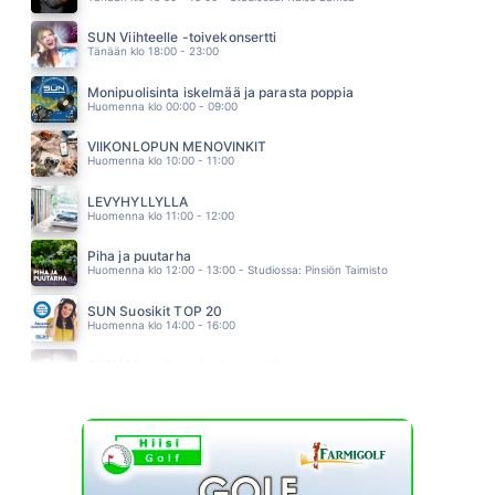
VOIDAAKS RIKKOO HILJAISUUS
ELLIMEI & KAUKUA
SUN Viihteelle -toivekonsertti
03.34
Tänään klo 18:00 - 23:00
VERSOAVA JUURI
SANI
Monipuolisinta iskelmää ja parasta poppia
03.31
Huomenna klo 00:00 - 09:00
VIIKONLOPUN MENOVINKIT
Huomenna klo 10:00 - 11:00
LEVYHYLLYLLÄ
Huomenna klo 11:00 - 12:00
Piha ja puutarha
Huomenna klo 12:00 - 13:00 - Studiossa: Pinsiön Taimisto
SUN Suosikit TOP 20
Huomenna klo 14:00 - 16:00
SUN Viihteelle -toivekonsertti
Huomenna klo 18:00 - 22:00