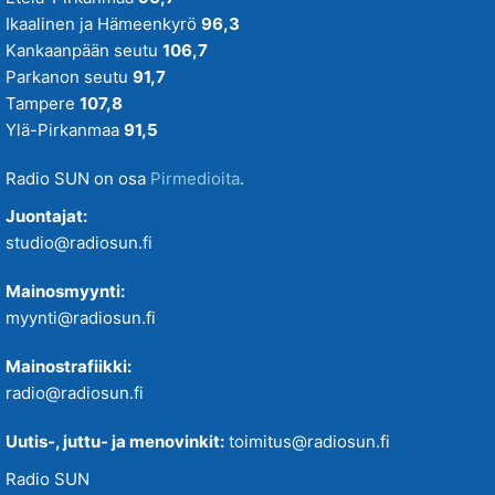
Ikaalinen ja Hämeenkyrö
96,3
Kankaanpään seutu
106,7
Parkanon seutu
91,7
Tampere
107,8
Ylä-Pirkanmaa
91,5
Radio SUN on osa
Pirmedioita
.
Juontajat:
studio@radiosun.fi
Mainosmyynti:
myynti@radiosun.fi
Mainostrafiikki:
radio@radiosun.fi
Uutis-, juttu- ja menovinkit:
toimitus@radiosun.fi
Radio SUN