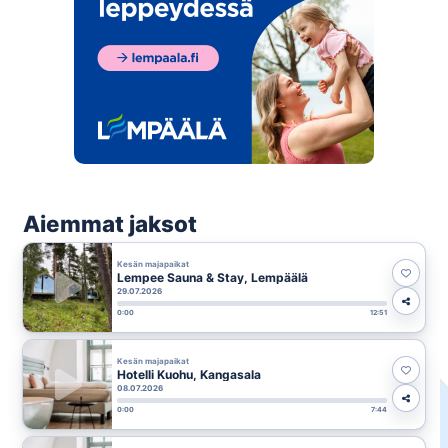
Aiemmat jaksot
Kesän majapaikat
Lempee Sauna & Stay, Lempäälä
29.07.2026
0:00
12:51
Kesän majapaikat
Hotelli Kuohu, Kangasala
08.07.2026
0:00
7:44