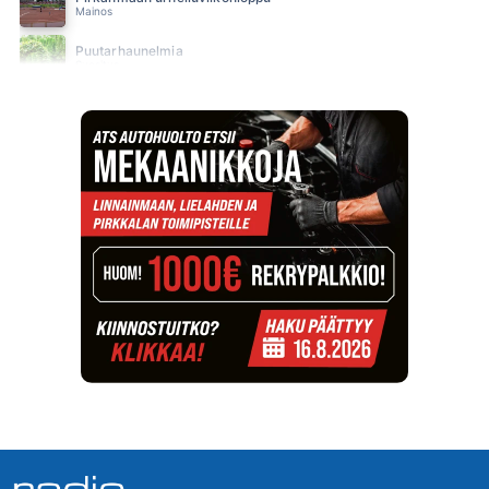
Mainos
Puutarhaunelmia
Suositus
SUN Ilta
SUN Iltapäivä
SUN Keskipäivä
SUN Kesä
Suositus
SUN Kesästoppi
Suositus
SUN Suosikit TOP 20
Osallistu - Suositus
SUN Uusi Aamu