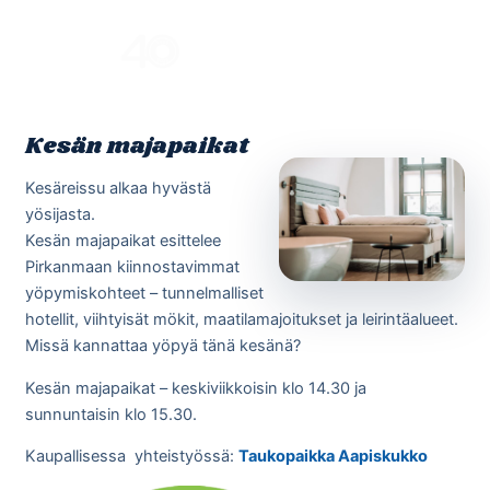
Skip
to
Menu
content
Kesän majapaikat
Kesäreissu alkaa hyvästä
yösijasta.
Kesän
majapaikat
esittelee
Pirkanmaan kiinnostavimmat
yöpymiskohteet – tunnelmalliset
hotellit, viihtyisät mökit, maatilamajoitukset ja leirintäalueet.
Missä kannattaa yöpyä tänä kesänä?
Kesän
majapaikat
– keskiviikkoisin klo 14.30 ja
sunnuntaisin klo 15.30.
Kaupallisessa yhteistyössä:
Taukopaikka Aapiskukko