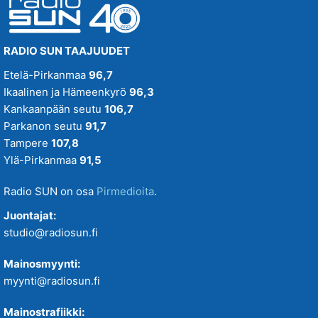
SUN Uutiset
SUN Viihteelle -toivekonsertti
RADIO SUN TAAJUUDET
Tampereenkiäliset uutiset
Etelä-Pirkanmaa
96,7
Ikaalinen ja Hämeenkyrö
96,3
Tiistaitanssit klo 19-21
Kankaanpään seutu
106,7
Parkanon seutu
91,7
VIIKONLOPUN MENOVINKIT
Tampere
107,8
Ylä-Pirkanmaa
91,5
Radio SUN on osa
Pirmedioita
.
Juontajat:
studio@radiosun.fi
Mainosmyynti:
myynti@radiosun.fi
Mainostrafiikki: