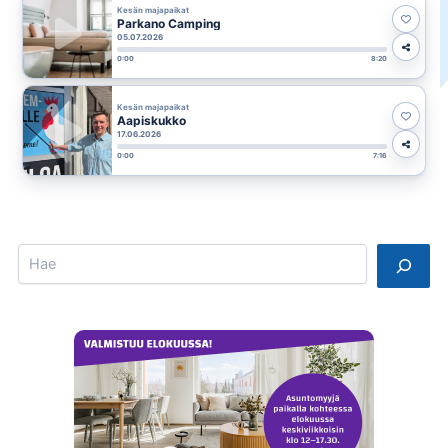
Kesän majapaikat
Parkano Camping
05.07.2026
0:00
8:20
Kesän majapaikat
Aapiskukko
17.06.2026
0:00
7:16
Search