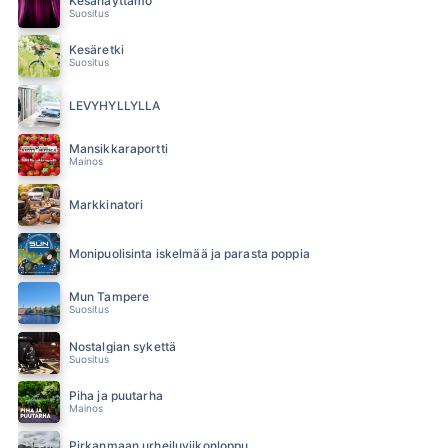
Kesänäyttämö
Suositus
Kesäretki
Suositus
LEVYHYLLYLLÄ
Mansikkaraportti
Mainos
Markkinatori
Monipuolisinta iskelmää ja parasta poppia
Mun Tampere
Suositus
Nostalgian sykettä
Suositus
Piha ja puutarha
Mainos
Pirkanmaan urheiluviikonloppu