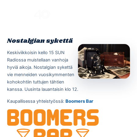
Skip
to
Menu
content
Nostalgian sykettä
Keskiviikkoisin kello 15 SUN
Radiossa muistellaan vanhoja
hyviä aikoja. Nostalgian sykettä
vie menneiden vuosikymmenten
kohokohtiin tuttujen tähtien
kanssa. Uusinta lauantaisin klo 12.
Kaupallisessa yhteistyössä:
Boomers Bar