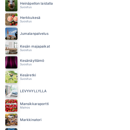
Heinäpellon laidalla
Suositus
Herkkukesä
Suositus
Jumalanpalvelus
Kesän majapaikat
Suositus
Kesänäyttämö
Suositus
Kesäretki
Suositus
LEVYHYLLYLLÄ
Mansikkaraportti
Mainos
Markkinatori