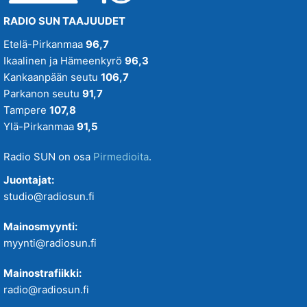
SUN Kesä
Suositus
RADIO SUN TAAJUUDET
SUN Kesästoppi
Etelä-Pirkanmaa
96,7
Suositus
Ikaalinen ja Hämeenkyrö
96,3
SUN Suosikit TOP 20
Kankaanpään seutu
106,7
Osallistu - Suositus
Parkanon seutu
91,7
Tampere
107,8
SUN Uusi Aamu
Ylä-Pirkanmaa
91,5
SUN Uutiset
Radio SUN on osa
Pirmedioita
.
SUN Viihteelle -toivekonsertti
Juontajat:
studio@radiosun.fi
Tampereenkiäliset uutiset
Mainosmyynti:
myynti@radiosun.fi
Tiistaitanssit klo 19-21
Mainostrafiikki:
VIIKONLOPUN MENOVINKIT
radio@radiosun.fi