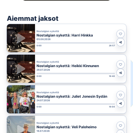
Aiemmat jaksot
Nostalgian sykettä
Nostalgian sykettä: Harri Hinkka
05.08.2026
0:00
26:57
Nostalgian sykettä
Nostalgian sykettä: Heikki Kinnunen
29.07.2026
0:00
18:48
Nostalgian sykettä
Nostalgian sykettä: Juliet Jonesin Sydän
24.07.2026
0:00
18:04
Nostalgian sykettä
Nostalgian sykettä: Veli Paloheimo
16.07.2026