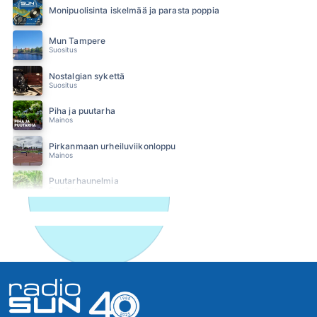
Monipuolisinta iskelmää ja parasta poppia
Mun Tampere
Suositus
Nostalgian sykettä
Suositus
Piha ja puutarha
Mainos
Pirkanmaan urheiluviikonloppu
Mainos
Puutarhaunelmia
Suositus
SUN Ilta
SUN Iltapäivä
SUN Keskipäivä