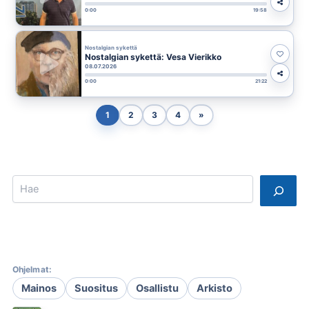
0:00
19:58
Nostalgian sykettä
Nostalgian sykettä: Vesa Vierikko
08.07.2026
0:00
21:22
1
2
3
4
»
Search
Ohjelmat:
Mainos
Suositus
Osallistu
Arkisto