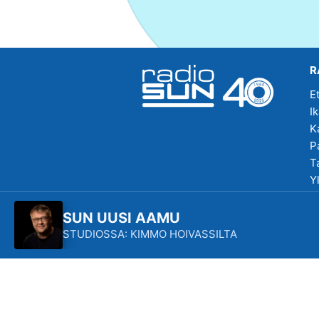
R
E
I
K
P
T
Y
R
SUN UUSI AAMU
STUDIOSSA: KIMMO HOIVASSILTA