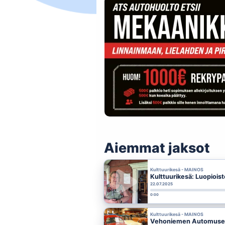
Aiemmat jaksot
Kulttuurikesä - MAINOS
Kulttuurikesä: Luopioi
22.07.2025
0:00
Kulttuurikesä - MAINOS
Vehoniemen Automuseo h