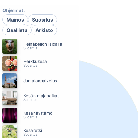
Ohjelmat:
Mainos
Suositus
Osallistu
Arkisto
Heinäpellon laidalla
Suositus
Herkkukesä
Suositus
Jumalanpalvelus
Kesän majapaikat
Suositus
Kesänäyttämö
Suositus
Kesäretki
Suositus