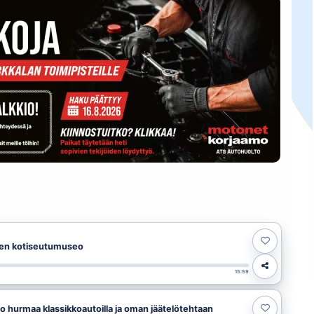
sten kotiseutumuseo
15:59
urmaa klassikkoautoilla ja oman jäätelötehtaan