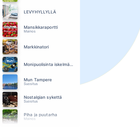
LEVYHYLLYLLÄ
Mansikkaraportti
Mainos
Markkinatori
Monipuolisinta iskelmää ja parasta poppia
Mun Tampere
Suositus
Nostalgian sykettä
Suositus
Piha ja puutarha
Mainos
Pirkanmaan urheiluviikonloppu
Mainos