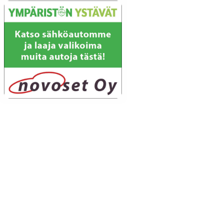
Puutarhaunelmia
Suositus
SUN Ilta
SUN Iltapäivä
SUN Keskipäivä
SUN Kesä
Suositus
SUN Kesästoppi
Suositus
SUN Suosikit TOP 20
Osallistu - Suositus
SUN Uusi Aamu