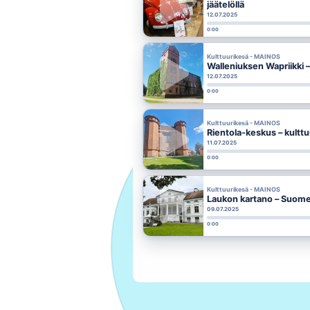
jäätelöllä
12.07.2025
0:00
Kulttuurikesä - MAINOS
Walleniuksen Wapriikki 
12.07.2025
0:00
Kulttuurikesä - MAINOS
Rientola-keskus – kulttu
11.07.2025
0:00
Kulttuurikesä - MAINOS
Laukon kartano – Suomen
09.07.2025
0:00