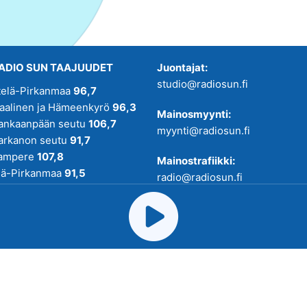
ADIO SUN TAAJUUDET
Juontajat:
studio@radiosun.fi
telä-Pirkanmaa
96,7
kaalinen ja Hämeenkyrö
96,3
Mainosmyynti:
ankaanpään seutu
106,7
myynti@radiosun.fi
arkanon seutu
91,7
ampere
107,8
Mainostrafiikki:
lä-Pirkanmaa
91,5
radio@radiosun.fi
adio SUN on osa
Pirmedioita
.
Uutis-, juttu- ja menovinkit:
toimitus@radiosun.fi