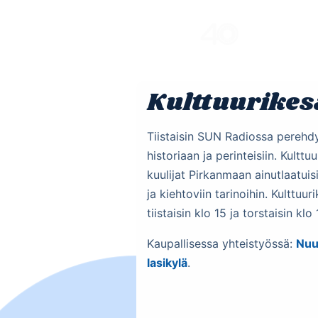
Skip
to
content
Kulttuurikes
Tiistaisin SUN Radiossa perehd
historiaan ja perinteisiin. Kulttu
kuulijat Pirkanmaan ainutlaatuisi
ja kiehtoviin tarinoihin. Kulttuur
tiistaisin klo 15 ja torstaisin klo 
Kaupallisessa yhteistyössä:
Nuu
lasikylä
.