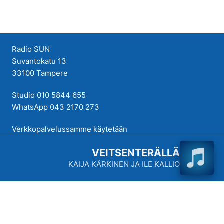
SUN Uutiset
SUN Viihteelle -toivekonsertti
Radio SUN
Suvantokatu 13
33100 Tampere
Tampereenkiäliset uutiset
Studio 010 5844 655
Tiistaitanssit klo 19-21
WhatsApp 043 2170 273
Verkkopalvelussamme käytetään
VIIKONLOPUN MENOVINKIT
evästeitä käyttökokemuksen
VEITSENTERÄLLÄ
parantamiseksi. Tutustu
KAIJA KÄRKINEN JA ILE KALLIO
tietosuojakäytäntöihimme
täällä
.