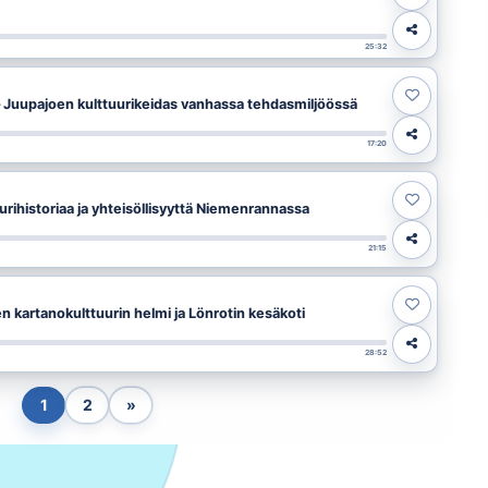
25:32
– Juupajoen kulttuurikeidas vanhassa tehdasmiljöössä
17:20
urihistoriaa ja yhteisöllisyyttä Niemenrannassa
21:15
 kartanokulttuurin helmi ja Lönrotin kesäkoti
28:52
1
2
»