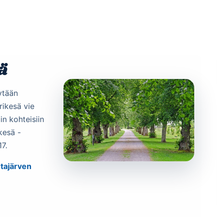
Etusivu
Ohjelmat
Osallistu
ä
ytään
urikesä vie
in kohteisiin
ikesä -
17.
tajärven