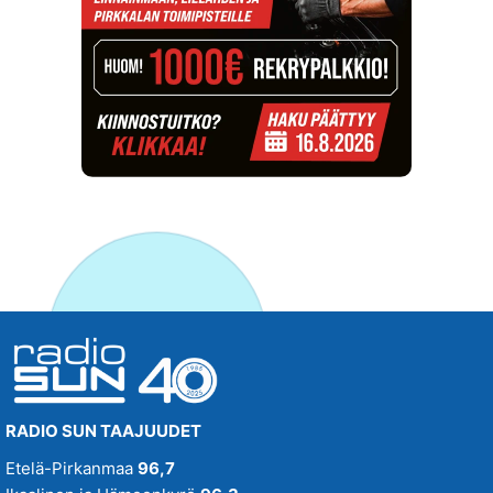
RADIO SUN TAAJUUDET
Etelä-Pirkanmaa
96,7