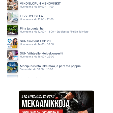
SELKÄ & ISSIAS FEAT. PAULI HANHINIEMI
VIIKONLOPUN MENOVINKIT
10.30
Huomenna klo 10:00 - 11:00
DOMINO DANCING
PET SHOP BOYS
LEVYHYLLYLLÄ
10.26
Huomenna klo 11:00 - 12:00
Piha ja puutarha
Huomenna klo 12:00 - 13:00 - Studiossa: Pinsiön Taimisto
SUN Suosikit TOP 20
Huomenna klo 14:00 - 16:00
SUN Viihteelle -toivekonsertti
Huomenna klo 18:00 - 22:00
Monipuolisinta iskelmää ja parasta poppia
Sunnuntai klo 00:00 - 10:00
Jumalanpalvelus
Sunnuntai klo 10:00 - 11:00