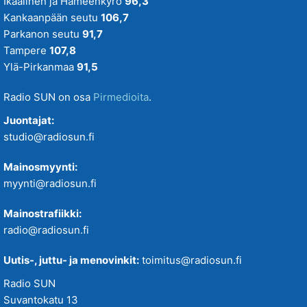
Ikaalinen ja Hämeenkyrö
96,3
Kankaanpään seutu
106,7
Parkanon seutu
91,7
Tampere
107,8
Ylä-Pirkanmaa
91,5
Radio SUN on osa
Pirmedioita
.
Juontajat:
studio@radiosun.fi
Mainosmyynti:
myynti@radiosun.fi
Mainostrafiikki:
radio@radiosun.fi
Uutis-, juttu- ja menovinkit:
toimitus@radiosun.fi
Radio SUN
Suvantokatu 13