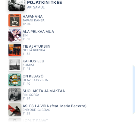
POJATKIN ITKEE
AKI SAMULI
HAFANANA
TAPANI KANSA
12.04
ÄLÄ PELKÄÄ MUA
EINI
11.56
TIE AJATUKSIIN
NELJÄ RUUSUA
11.52
KAIHOSIELU
KOMIAT
11.48
ON KESÄYÖ
OLAVI UUSIVIRTA
11.40
SUOLAISTA JA MAKEAA
RIKI SORSA
11.34
ASI ES LA VIDA (feat. Maria Becerra)
ENRIQUE IGLESIAS
11.28
LOPUT PÄIVÄT
PATE MUSTAJÄRVI
11.24