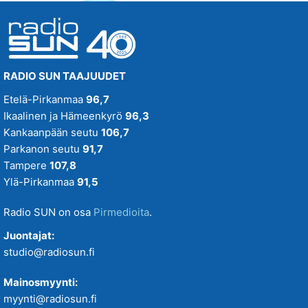
RADIO SUN TAAJUUDET
Etelä-Pirkanmaa
96,7
Ikaalinen ja Hämeenkyrö
96,3
Kankaanpään seutu
106,7
Parkanon seutu
91,7
Tampere
107,8
Ylä-Pirkanmaa
91,5
Radio SUN on osa
Pirmedioita
.
Juontajat:
studio@radiosun.fi
Mainosmyynti:
myynti@radiosun.fi