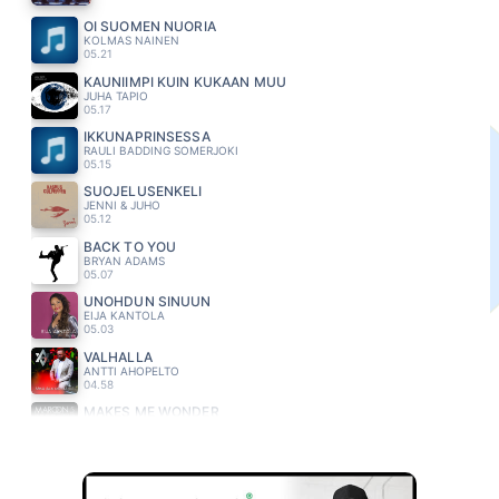
OI SUOMEN NUORIA
KOLMAS NAINEN
05.21
KAUNIIMPI KUIN KUKAAN MUU
JUHA TAPIO
05.17
IKKUNAPRINSESSA
RAULI BADDING SOMERJOKI
05.15
SUOJELUSENKELI
JENNI & JUHO
05.12
BACK TO YOU
BRYAN ADAMS
05.07
UNOHDUN SINUUN
EIJA KANTOLA
05.03
VALHALLA
ANTTI AHOPELTO
04.58
MAKES ME WONDER
MAROON 5
04.54
TUHAT YÖTÄ
SAMULI EDELMANN & SANI
04.49