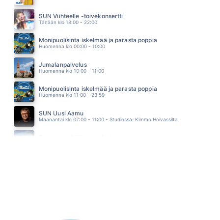
JAISET TUULET
JUHA METSÄPERÄ
SUN Viihteelle -toivekonsertti
04.11
Tänään klo 18:00 - 22:00
Monipuolisinta iskelmää ja parasta poppia
Huomenna klo 00:00 - 10:00
Jumalanpalvelus
Huomenna klo 10:00 - 11:00
Monipuolisinta iskelmää ja parasta poppia
Huomenna klo 11:00 - 23:59
SUN Uusi Aamu
Maanantai klo 07:00 - 11:00 - Studiossa: Kimmo Hoivassilta
Tampereenkiäliset uutiset
Maanantai klo 07:30 - 07:35