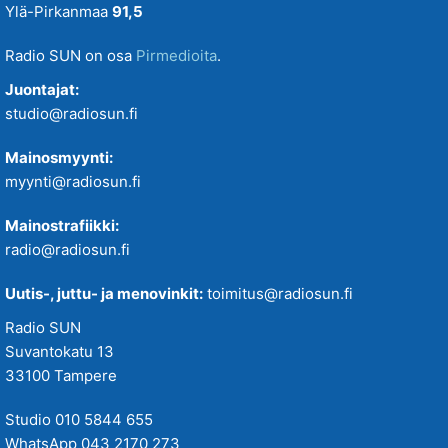
Ylä-Pirkanmaa
91,5
Radio SUN on osa
Pirmedioita
.
Juontajat:
studio@radiosun.fi
Mainosmyynti:
myynti@radiosun.fi
Mainostrafiikki:
radio@radiosun.fi
Uutis-, juttu- ja menovinkit:
toimitus@radiosun.fi
Radio SUN
Suvantokatu 13
33100 Tampere
Studio 010 5844 655
WhatsApp 043 2170 273