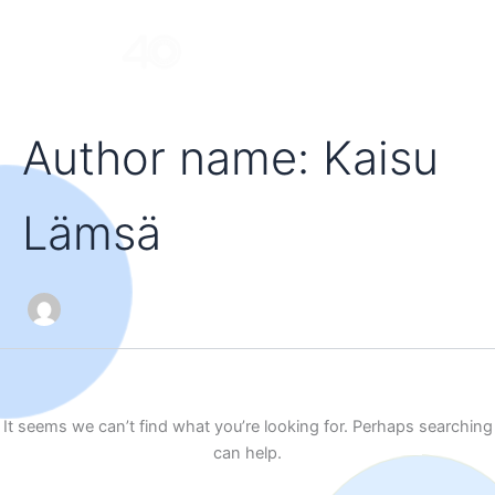
Skip
to
Menu
content
Author name: Kaisu
Lämsä
It seems we can’t find what you’re looking for. Perhaps searching
can help.