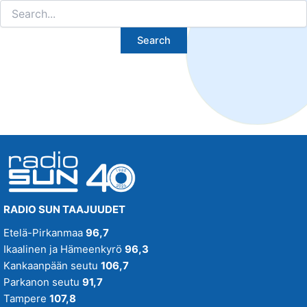
Search
for:
RADIO SUN TAAJUUDET
Etelä-Pirkanmaa
96,7
Ikaalinen ja Hämeenkyrö
96,3
Kankaanpään seutu
106,7
Parkanon seutu
91,7
Tampere
107,8