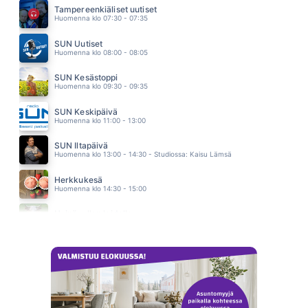
ELTON JOHN
Tampereenkiäliset uutiset
04.16
Huomenna klo 07:30 - 07:35
KESKIKESÄN YÖ
FREDERIK
SUN Uutiset
04.12
Huomenna klo 08:00 - 08:05
SUN Kesästoppi
Huomenna klo 09:30 - 09:35
SUN Keskipäivä
Huomenna klo 11:00 - 13:00
SUN Iltapäivä
Huomenna klo 13:00 - 14:30 - Studiossa: Kaisu Lämsä
Herkkukesä
Huomenna klo 14:30 - 15:00
Heinäpellon laidalla
Huomenna klo 15:00 - 16:00