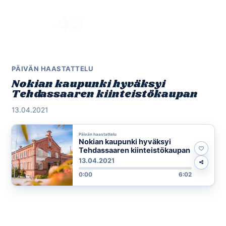
Skip
to
Menu
content
PÄIVÄN HAASTATTELU
Nokian kaupunki hyväksyi
Tehdassaaren kiinteistökaupan
13.04.2021
Päivän haastattelu
Nokian kaupunki hyväksyi
Tehdassaaren kiinteistökaupan
13.04.2021
0:00
6:02