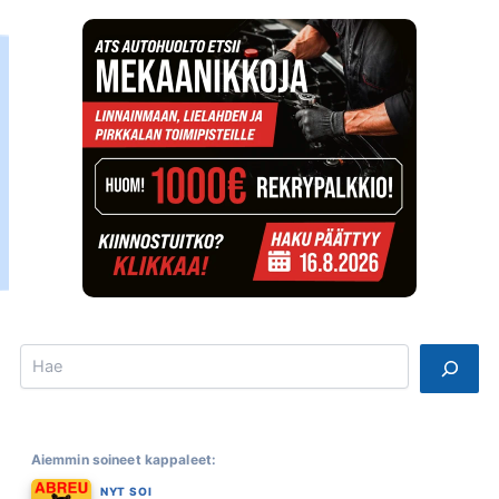
Search
Aiemmin soineet kappaleet:
NYT SOI