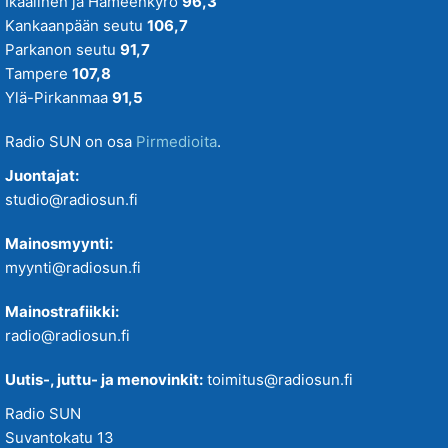
Ikaalinen ja Hämeenkyrö
96,3
Kankaanpään seutu
106,7
Parkanon seutu
91,7
Tampere
107,8
Ylä-Pirkanmaa
91,5
Radio SUN on osa
Pirmedioita
.
Juontajat:
studio@radiosun.fi
Mainosmyynti:
myynti@radiosun.fi
Mainostrafiikki:
radio@radiosun.fi
Uutis-, juttu- ja menovinkit:
toimitus@radiosun.fi
Radio SUN
Suvantokatu 13