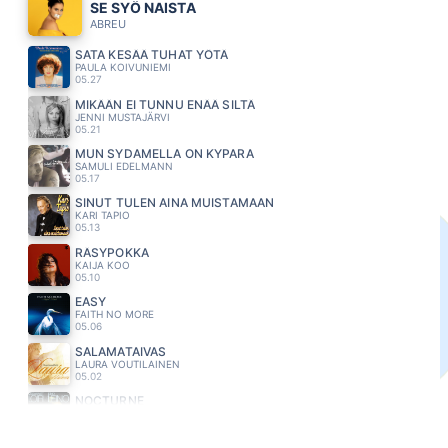
SE SYÖ NAISTA
ABREU
SATA KESÄÄ TUHAT YÖTÄ
PAULA KOIVUNIEMI
05.27
MIKÄÄN EI TUNNU ENÄÄ SILTÄ
JENNI MUSTAJÄRVI
05.21
MUN SYDAMELLA ON KYPARA
SAMULI EDELMANN
05.17
SINUT TULEN AINA MUISTAMAAN
KARI TAPIO
05.13
RÄSYPOKKA
KAIJA KOO
05.10
EASY
FAITH NO MORE
05.06
SALAMATAIVAS
LAURA VOUTILAINEN
05.02
NOCTURNE
LOIRI VESA MATTI
04.57