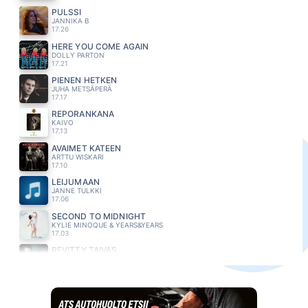
PULSSI
JANNIKA B
17.26
HERE YOU COME AGAIN
DOLLY PARTON
17.21
PIENEN HETKEN
JUHA METSÄPERÄ
17.17
REPORANKANA
KAIVO
17.13
AVAIMET KÄTEEN
ARTTU WISKARI
17.10
LEIJUMAAN
JANNE TULKKI
17.06
SECOND TO MIDNIGHT
KYLIE MINOQUE & YEARS&YEARS
17.03
REVITTY TAIVAS
MIKKO KUUSTONEN
16.57
VALTAVA MAAILMA
NELJÄNSUORA
16.52