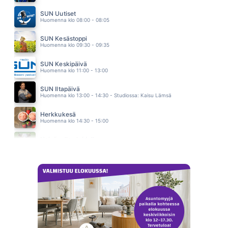
KOKO SUOMI TANSSII (feat. Komiat)
PORTION BOYS
SUN Uutiset
16.12
Huomenna klo 08:00 - 08:05
SUN Kesästoppi
Huomenna klo 09:30 - 09:35
SUN Keskipäivä
Huomenna klo 11:00 - 13:00
SUN Iltapäivä
Huomenna klo 13:00 - 14:30 - Studiossa: Kaisu Lämsä
Herkkukesä
Huomenna klo 14:30 - 15:00
Heinäpellon laidalla
Huomenna klo 15:00 - 16:00