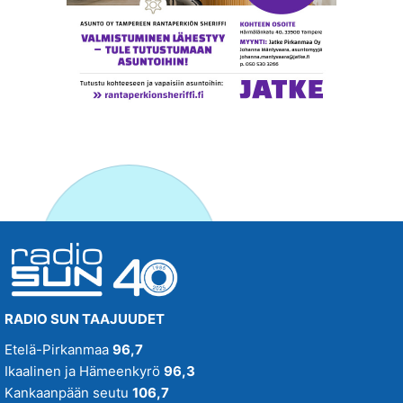
RADIO SUN TAAJUUDET
Etelä-Pirkanmaa
96,7
Ikaalinen ja Hämeenkyrö
96,3
Kankaanpään seutu
106,7