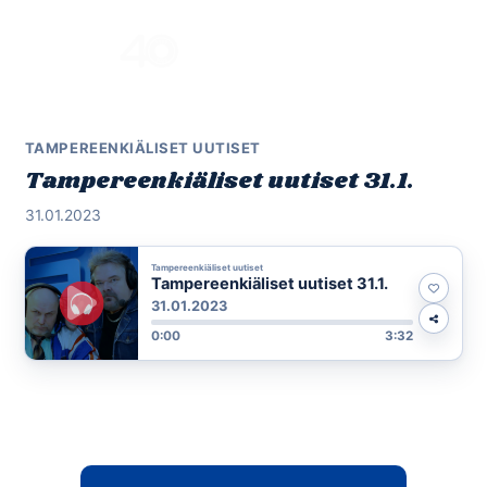
Skip
to
Menu
content
TAMPEREENKIÄLISET UUTISET
Tampereenkiäliset uutiset 31.1.
31.01.2023
Tampereenkiäliset uutiset
Tampereenkiäliset uutiset 31.1.
31.01.2023
0:00
3:32