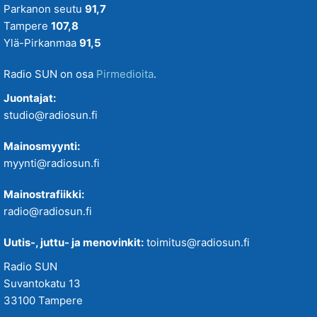
Parkanon seutu
91,7
Tampere
107,8
Ylä-Pirkanmaa
91,5
Radio SUN on osa
Pirmedioita
.
Juontajat:
studio@radiosun.fi
Mainosmyynti:
myynti@radiosun.fi
Mainostrafiikki:
radio@radiosun.fi
Uutis-, juttu- ja menovinkit:
toimitus@radiosun.fi
Radio SUN
Suvantokatu 13
33100 Tampere