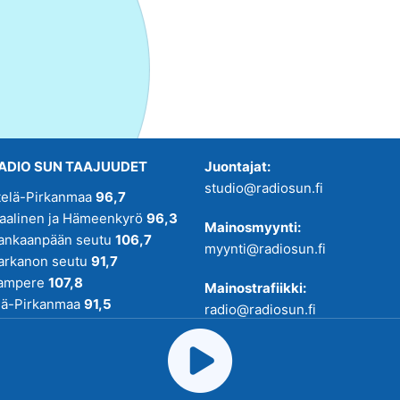
ADIO SUN TAAJUUDET
Juontajat:
studio@radiosun.fi
telä-Pirkanmaa
96,7
kaalinen ja Hämeenkyrö
96,3
Mainosmyynti:
ankaanpään seutu
106,7
myynti@radiosun.fi
arkanon seutu
91,7
ampere
107,8
Mainostrafiikki:
lä-Pirkanmaa
91,5
radio@radiosun.fi
adio SUN on osa
Pirmedioita
.
Uutis-, juttu- ja menovinkit:
toimitus@radiosun.fi