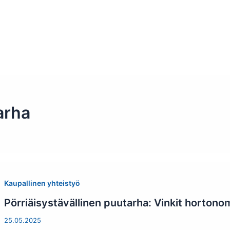
Etusivu
Ohjelmat
Osallistu
arha
Kaupallinen yhteistyö
Pörriäisystävällinen puutarha: Vinkit hortono
25.05.2025