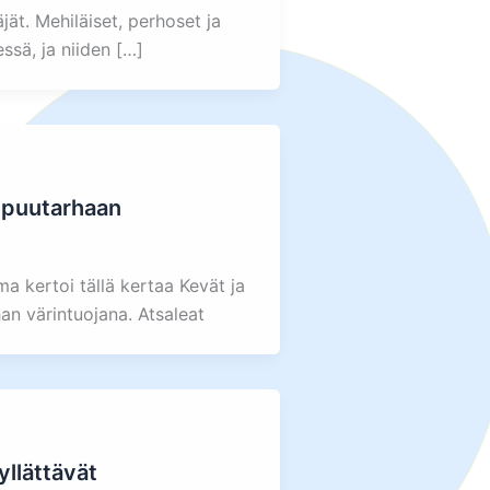
äjät. Mehiläiset, perhoset ja
sä, ja niiden […]
ä puutarhaan
a kertoi tällä kertaa Kevät ja
an värintuojana. Atsaleat
yllättävät