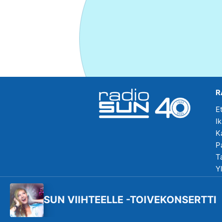
R
E
I
K
P
T
Y
R
SUN VIIHTEELLE -TOIVEKONSERTTI