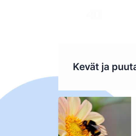
Skip
to
content
Kevät ja puut