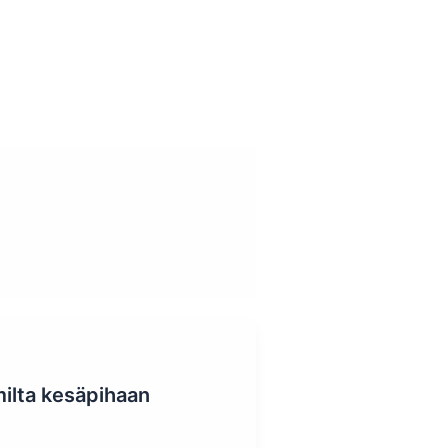
Info
Mainostajalle
milta kesäpihaan