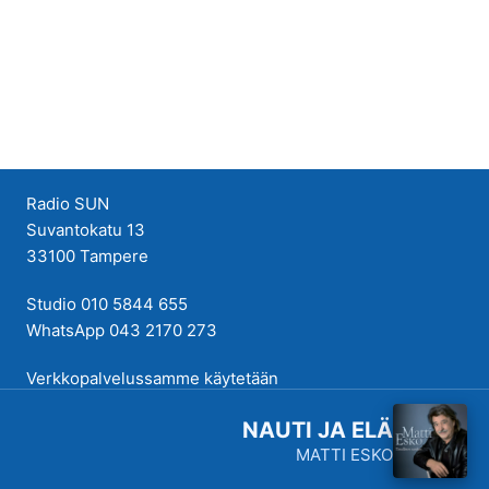
Radio SUN
Suvantokatu 13
33100 Tampere
Studio 010 5844 655
WhatsApp 043 2170 273
Verkkopalvelussamme käytetään
evästeitä käyttökokemuksen
NAUTI JA ELÄ
parantamiseksi. Tutustu
MATTI ESKO
tietosuojakäytäntöihimme
täällä
.