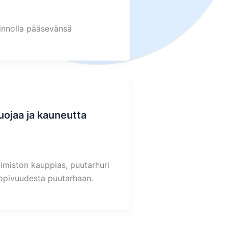
 innolla pääsevänsä
ojaa ja kauneutta
imiston kauppias, puutarhuri
 sopivuudesta puutarhaan.