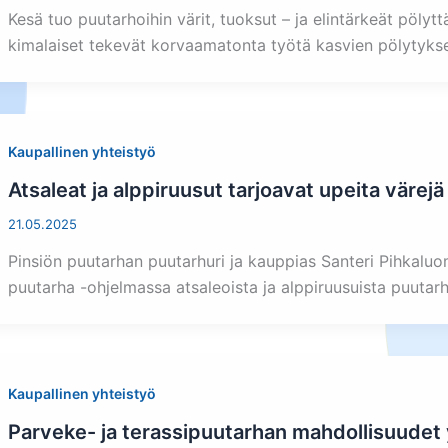
Kesä tuo puutarhoihin värit, tuoksut – ja elintärkeät pölytt
kimalaiset tekevät korvaamatonta työtä kasvien pölytykses
Kaupallinen yhteistyö
Atsaleat ja alppiruusut tarjoavat upeita värej
21.05.2025
Pinsiön puutarhan puutarhuri ja kauppias Santeri Pihkaluom
puutarha -ohjelmassa atsaleoista ja alppiruusuista puutarh
Kaupallinen yhteistyö
Parveke- ja terassipuutarhan mahdollisuudet 