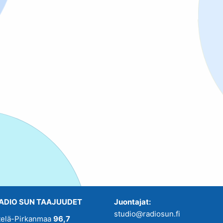
ADIO SUN TAAJUUDET
Juontajat:
studio@radiosun.fi
telä-Pirkanmaa
96,7