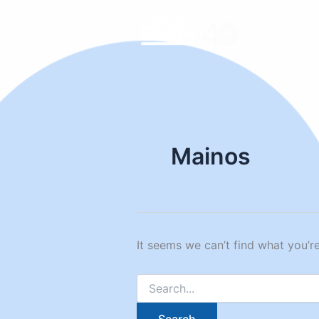
Skip
to
content
Mainos
It seems we can’t find what you’r
Search
for: