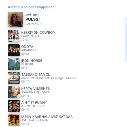
Aiemmin soineet kappaleet:
NYT SOI
PULSSI
JANNIKA B
KESKIYÖN COWBOY
LAURI TÄHKÄ
10.03
ODOTA
AIKAKONE
09.53
IRON HORSE
CHRISTIE
09.51
TÄSSÄKÖ TÄÄ OLI
ARTTU WISKARI feat. Leavings-Orkesteri
09.47
KERTA VIIMEINEN
JOHANNA PAKONEN
09.44
AIN T IT FUNNY
JENNIFER LOPEZ
09.40
MIHIN KAARNALAIVAT KATOAA
JOEL HALLIKAINEN
09.34