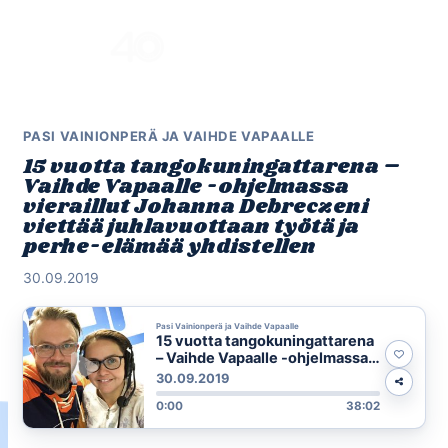
Skip
to
Menu
content
PASI VAINIONPERÄ JA VAIHDE VAPAALLE
15 vuotta tangokuningattarena –
Vaihde Vapaalle -ohjelmassa
vieraillut Johanna Debreczeni
viettää juhlavuottaan työtä ja
perhe-elämää yhdistellen
30.09.2019
Pasi Vainionperä ja Vaihde Vapaalle
15 vuotta tangokuningattarena
– Vaihde Vapaalle -ohjelmassa
vieraillut Johanna Debreczeni
30.09.2019
viettää juhlavuottaan työtä ja
0:00
38:02
perhe-elämää yhdistellen