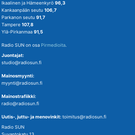
Ikaalinen ja Hämeenkyrö
96,3
Kankaanpään seutu
106,7
Parkanon seutu
91,7
Tampere
107,8
Ylä-Pirkanmaa
91,5
Radio SUN on osa
Pirmedioita
.
Juontajat:
studio@radiosun.fi
Mainosmyynti:
myynti@radiosun.fi
Mainostrafiikki:
radio@radiosun.fi
Uutis-, juttu- ja menovinkit:
toimitus@radiosun.fi
Radio SUN
Suvantokatu 13