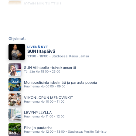
JOTAIN NIIN TUTTUU
HAULI BROS
09.30
TORNADO
EVELINA
09.26
ONNENTYTTÖ
MIKKO KUUSTONEN
Ohjelmat:
09.23
LIVENÄ NYT
KUUMA KESÄ
SUN Iltapäivä
POPEDA
13:00 - 18:00 - Studiossa: Kaisu Lämsä
09.17
RAKKAUDEN ARVOINEN
SUN Viihteelle -toivekonsertti
ANTTI KETONEN
Tänään klo 18:00 - 23:00
09.14
VAHVOJA SYDÄMII
Monipuolisinta iskelmää ja parasta poppia
ANTTI RAILIO
Huomenna klo 00:00 - 09:00
09.11
UUTEEN KESAAN NIIN PALJON ON AIKAA
VIIKONLOPUN MENOVINKIT
AGENTS
Huomenna klo 10:00 - 11:00
09.07
JOS MIKÄÄN EI RIITÄ
LEVYHYLLYLLÄ
SUVI TERÄSNISKA
Huomenna klo 11:00 - 12:00
09.03
ILMAN SUA
Piha ja puutarha
VIIVI
Huomenna klo 12:00 - 13:00 - Studiossa: Pinsiön Taimisto
08.56