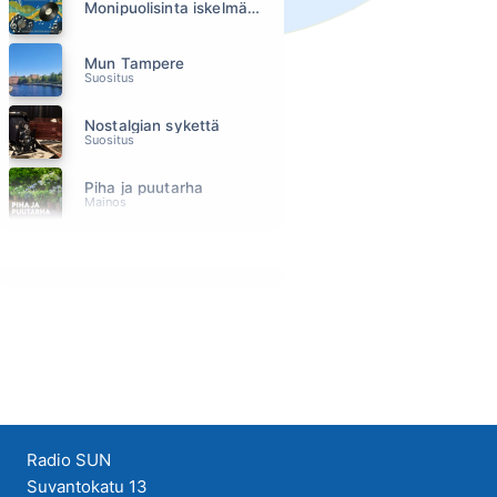
Monipuolisinta iskelmää ja parasta poppia
Mun Tampere
Suositus
Nostalgian sykettä
Suositus
Piha ja puutarha
Mainos
Pirkanmaan urheiluviikonloppu
Mainos
Puutarhaunelmia
Suositus
SUN Ilta
SUN Iltapäivä
Radio SUN
Suvantokatu 13