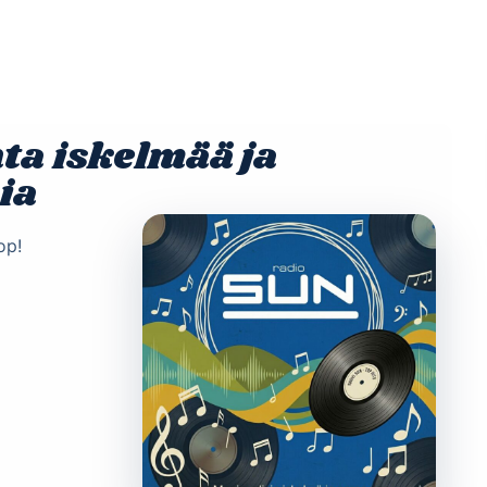
Etusivu
Ohjelmat
Osallistu
ta iskelmää ja
ia
op!