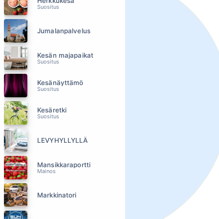
Herkkukesä
Suositus
Jumalanpalvelus
Kesän majapaikat
Suositus
Kesänäyttämö
Suositus
Kesäretki
Suositus
LEVYHYLLYLLÄ
Mansikkaraportti
Mainos
Markkinatori