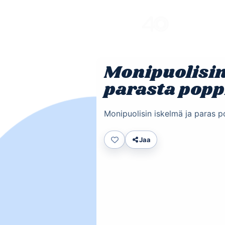
Skip
to
content
Monipuolisin
parasta popp
Monipuolisin iskelmä ja paras p
Jaa