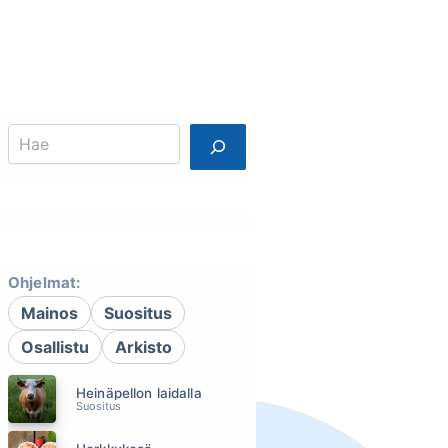
Info
Mainostajalle
Search
Ohjelmat:
Mainos
Suositus
Osallistu
Arkisto
Heinäpellon laidalla
Suositus