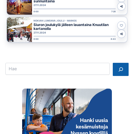
sunnuntaina
27.11.2024
0:00
7:28
NOKIAN LUMOAVA JOULU - MAINOS
Siuron joulukylä jälleen lauantaina Knuutilan
kartanolla
27.11.2024
0:00
8:43
Search