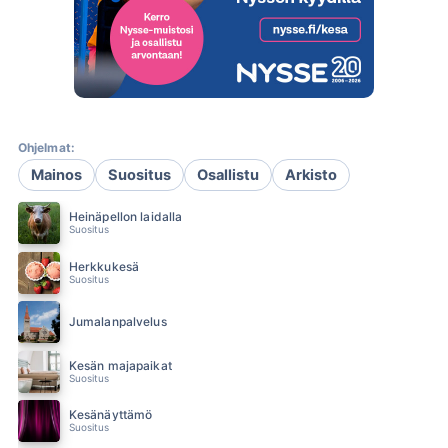
Ohjelmat:
Mainos
Suositus
Osallistu
Arkisto
Heinäpellon laidalla
Suositus
Herkkukesä
Suositus
Jumalanpalvelus
Kesän majapaikat
Suositus
Kesänäyttämö
Suositus