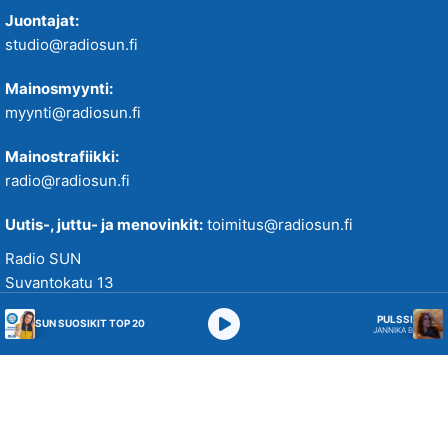
SUN Viihteelle -toivekonsertti
Juontajat:
studio@radiosun.fi
Tampereenkiäliset uutiset
Mainosmyynti:
myynti@radiosun.fi
Tiistaitanssit klo 19-21
Mainostrafiikki:
VIIKONLOPUN MENOVINKIT
radio@radiosun.fi
Uutis-, juttu- ja menovinkit:
toimitus@radiosun.fi
Radio SUN
Suvantokatu 13
33100 Tampere
PULSSI
SUN SUOSIKIT TOP 20
JANNIKA B
Studio 010 5844 655
WhatsApp 043 2170 273
Verkkopalvelussamme käytetään evästeitä käyttökokemuksen
parantamiseksi. Tutustu tietosuojakäytäntöihimme
täällä
.