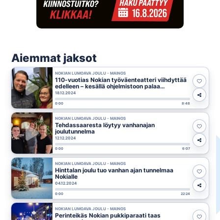
Aiemmat jaksot
NOKIAN LUMOAVA JOULU - MAINOS
110-vuotias Nokian työväenteatteri viihdyttää
edelleen – kesällä ohjelmistoon palaa
takavuosien suosikki
18.12.2024
0:00
8:48
NOKIAN LUMOAVA JOULU - MAINOS
Tehdassaaresta löytyy vanhanajan
joulutunnelma
12.12.2024
0:00
6:07
NOKIAN LUMOAVA JOULU - MAINOS
Hinttalan joulu tuo vanhan ajan tunnelmaa
Nokialle
04.12.2024
0:00
22:24
NOKIAN LUMOAVA JOULU - MAINOS
Perinteikäs Nokian pukkiparaati taas