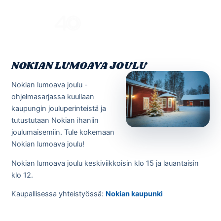
Skip
to
Menu
content
NOKIAN LUMOAVA JOULU
Nokian lumoava joulu -
ohjelmasarjassa kuullaan
kaupungin jouluperinteistä ja
tutustutaan Nokian ihaniin
joulumaisemiin. Tule kokemaan
Nokian lumoava joulu!
Nokian lumoava joulu keskiviikkoisin klo 15 ja lauantaisin
klo 12.
Kaupallisessa yhteistyössä:
Nokian kaupunki