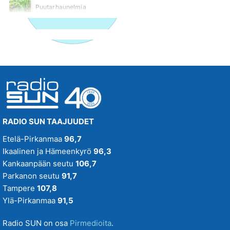
Puutarhaunelmia
Suositus
SUN Ilta
SUN Iltapäivä
SUN Keskipäivä
SUN Kesä
Suositus
RADIO SUN TAAJUUDET
SUN Kesästoppi
Etelä-Pirkanmaa
96,7
Suositus
Ikaalinen ja Hämeenkyrö
96,3
SUN Suosikit TOP 20
Kankaanpään seutu
106,7
Osallistu - Suositus
Parkanon seutu
91,7
Tampere
107,8
SUN Uusi Aamu
Ylä-Pirkanmaa
91,5
SUN Uutiset
Radio SUN on osa
Pirmedioita
.