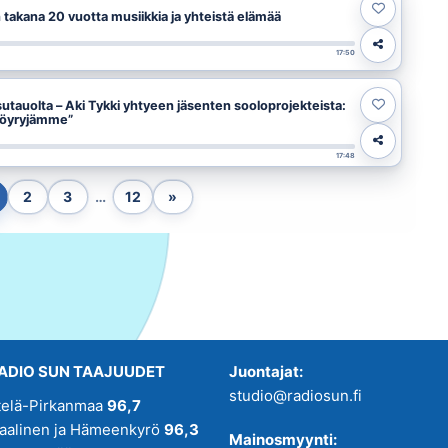
 takana 20 vuotta musiikkia ja yhteistä elämää
17:50
sutauolta – Aki Tykki yhtyeen jäsenten sooloprojekteista:
 höyryjämme”
17:48
2
3
…
12
»
ADIO SUN TAAJUUDET
Juontajat:
studio@radiosun.fi
telä-Pirkanmaa
96,7
kaalinen ja Hämeenkyrö
96,3
Mainosmyynti: