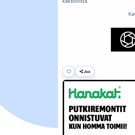
kaksitoista.
Ka
Jaa