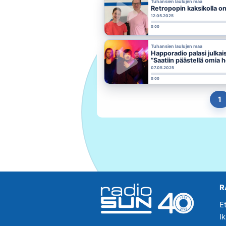
Tuhansien laulujen maa
Retropopin kaksikolla on
12.05.2025
0:00
Tuhansien laulujen maa
Happoradio palasi julkai
“Saatiin päästellä omia
07.05.2025
0:00
1
R
E
I