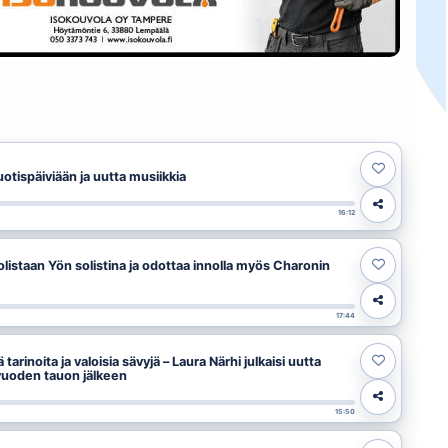
uotispäiviään ja uutta musiikkia
16:12
olistaan Yön solistina ja odottaa innolla myös Charonin
17:44
tarinoita ja valoisia sävyjä – Laura Närhi julkaisi uutta
vuoden tauon jälkeen
15:50