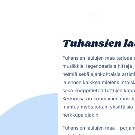
Skip
to
content
Tuhansien la
Tuhansien laulujen maa tarjoaa 
musiikkia, legendaarisia hittejä
helmiä sekä ajankohtaisia artist
ja ennen kaikkea mielenkiintoisi
sekä knoppitietoa tuttujen kapp
Keskiössä on kotimainen musiikk
mahtuu myös joitain yksittäisiä
herkkupalojakin.
Tuhansien laulujen maa - perjan