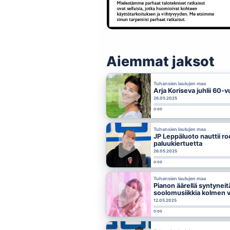
Aiemmat jaksot
Tuhansien laulujen maa
Arja Koriseva juhlii 60-v
26.05.2025
0:00
Tuhansien laulujen maa
JP Leppäluoto nauttii ro
paluukiertuetta
26.05.2025
0:00
Tuhansien laulujen maa
Pianon äärellä syntyneitä 
soolomusiikkia kolmen 
12.05.2025
0:00