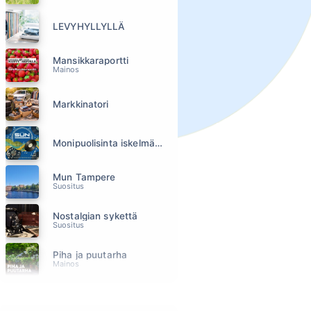
LEVYHYLLYLLÄ
Mansikkaraportti
Mainos
Markkinatori
Monipuolisinta iskelmää ja parasta poppia
Mun Tampere
Suositus
Nostalgian sykettä
Suositus
Piha ja puutarha
Mainos
Pirkanmaan urheiluviikonloppu
Mainos