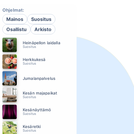
Ohjelmat:
Mainos
Suositus
Osallistu
Arkisto
Heinäpellon laidalla
Suositus
Herkkukesä
Suositus
Jumalanpalvelus
Kesän majapaikat
Suositus
Kesänäyttämö
Suositus
Kesäretki
Suositus