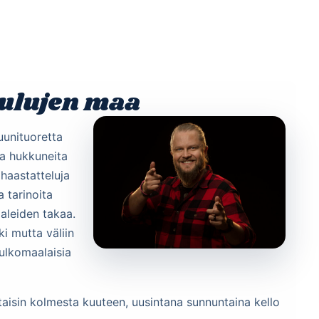
Etusivu
Ohjelmat
Osallistu
ulujen maa
uunituoretta
 ja hukkuneita
ihaastatteluja
a tarinoita
aleiden takaa.
i mutta väliin
 ulkomaalaisia
taisin kolmesta kuuteen, uusintana sunnuntaina kello