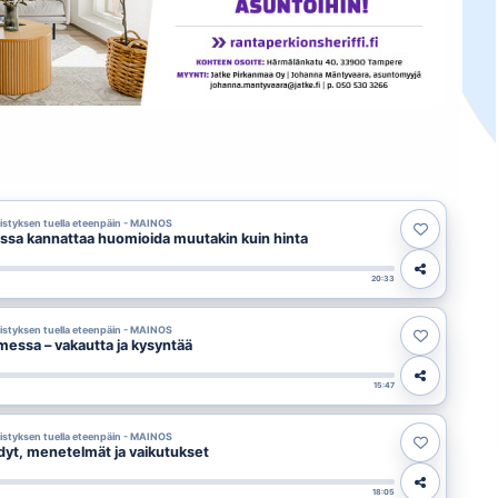
styksen tuella eteenpäin - MAINOS
ssa kannattaa huomioida muutakin kuin hinta
20:33
styksen tuella eteenpäin - MAINOS
essa – vakautta ja kysyntää
15:47
styksen tuella eteenpäin - MAINOS
dyt, menetelmät ja vaikutukset
18:05