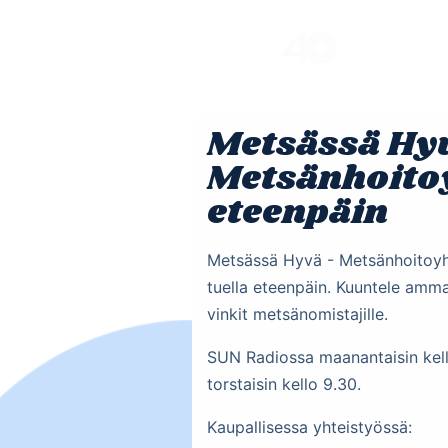
Skip
to
content
Metsässä Hy
Metsänhoitoy
eteenpäin
Metsässä Hyvä - Metsänhoitoy
tuella eteenpäin. Kuuntele amma
vinkit metsänomistajille.
SUN Radiossa maanantaisin kell
torstaisin kello 9.30.
Kaupallisessa yhteistyössä: