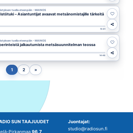
styksen tuella eteenpäin - MAINOS
stötuki – Asiantuntijat avaavat metsänomistajille tärkeitä
15:01
styksen tuella eteenpäin - MAINOS
 perinteistä jalkautumista metsäsuunnitelman teossa
14:46
1
2
»
ADIO SUN TAAJUUDET
Juontajat:
studio@radiosun.fi
telä-Pirkanmaa
96,7