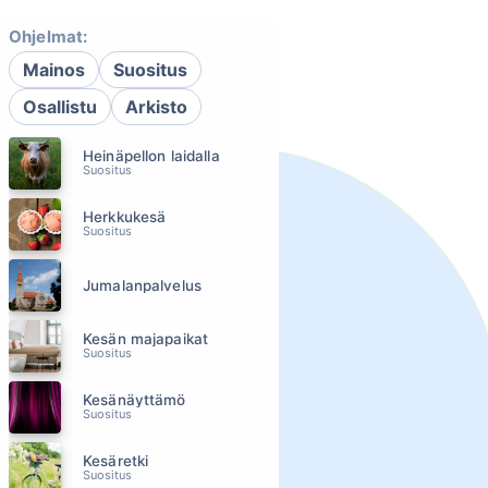
Ohjelmat:
Mainos
Suositus
Osallistu
Arkisto
Heinäpellon laidalla
Suositus
Herkkukesä
Suositus
Jumalanpalvelus
Kesän majapaikat
Suositus
Kesänäyttämö
Suositus
Kesäretki
Suositus