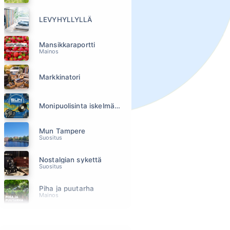
LEVYHYLLYLLÄ
Mansikkaraportti
Mainos
Markkinatori
Monipuolisinta iskelmää ja parasta poppia
Mun Tampere
Suositus
Nostalgian sykettä
Suositus
Piha ja puutarha
Mainos
Pirkanmaan urheiluviikonloppu
Mainos