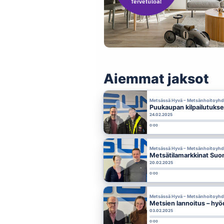
Aiemmat jaksot
Metsässä Hyvä – Metsänhoitoyhdi
Puukaupan kilpailutukse
24.02.2025
0:00
Metsässä Hyvä – Metsänhoitoyhdi
Metsätilamarkkinat Suom
20.02.2025
0:00
Metsässä Hyvä – Metsänhoitoyhdi
Metsien lannoitus – hyö
03.02.2025
0:00