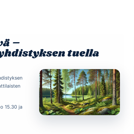
Etusivu
Ohjelmat
Osallistu
vä –
hdistyksen tuella
hdistyksen
ttilaisten
o 15.30 ja