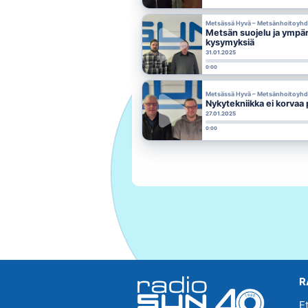
Metsässä Hyvä – Metsänhoitoyhdi
Metsän suojelu ja ympäri
kysymyksiä
31.01.2025
0:00
Metsässä Hyvä – Metsänhoitoyhdi
Nykytekniikka ei korvaa
27.01.2025
0:00
R
E