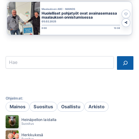
Maalauksen ABC - MAINOS
Huolelliset pohjatyöt ovat avainasemassa
maalauksen onnistumisessa
05.02.2025
0:00
13:38
Search
Ohjelmat:
Mainos
Suositus
Osallistu
Arkisto
Heinäpellon laidalla
Suositus
Herkkukesä
Suositus