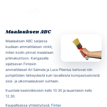
Skip
to
Menu
content
Maalauksen ABC
Maalauksen ABC sarjassa
kuullaan ammattilaisen vinkit,
miten kodin pinnat maalataan
priimakuntoon. Kangasalla
sijaitsevan Fintexin
ammattilaiset Ari Salmela ja Luca Pitenius kertovat niin
pohjatöiden tärkeydestä kuin tavallisista kompastuskivistä
sisä- ja ulkomaalauksen suhteen.
Kuuntele keskiviikkoisin kello 10.30 ja lauantaisin kello
12.30.
Kaupallisessa yhteistyössä:
Fintex