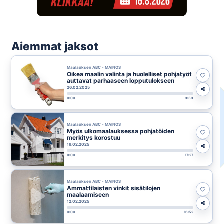
Aiemmat jaksot
Maalauksen ABC - MAINOS
Oikea maalin valinta ja huolelliset pohjatyöt
auttavat parhaaseen lopputulokseen
26.02.2025
0:00
9:39
Maalauksen ABC - MAINOS
Myös ulkomaalauksessa pohjatöiden
merkitys korostuu
19.02.2025
0:00
17:27
Maalauksen ABC - MAINOS
Ammattilaisten vinkit sisätilojen
maalaamiseen
12.02.2025
0:00
16:52