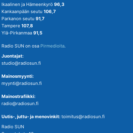
Ikaalinen ja Hämeenkyrö
96,3
SUN Suosikit TOP 20
Kankaanpään seutu
106,7
Osallistu - Suositus
Parkanon seutu
91,7
Tampere
107,8
SUN Uusi Aamu
Ylä-Pirkanmaa
91,5
SUN Uutiset
Radio SUN on osa
Pirmedioita
.
SUN Viihteelle -toivekonsertti
Juontajat:
studio@radiosun.fi
Tampereenkiäliset uutiset
Mainosmyynti:
myynti@radiosun.fi
Tiistaitanssit klo 19-21
Mainostrafiikki:
VIIKONLOPUN MENOVINKIT
radio@radiosun.fi
Uutis-, juttu- ja menovinkit:
toimitus@radiosun.fi
Radio SUN