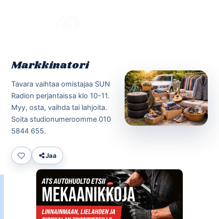
Skip
to
Menu
content
Markkinatori
Tavara vaihtaa omistajaa SUN
Radion perjantaissa klo 10-11.
Myy, osta, vaihda tai lahjoita.
Soita studionumeroomme 010
5844 655.
Jaa