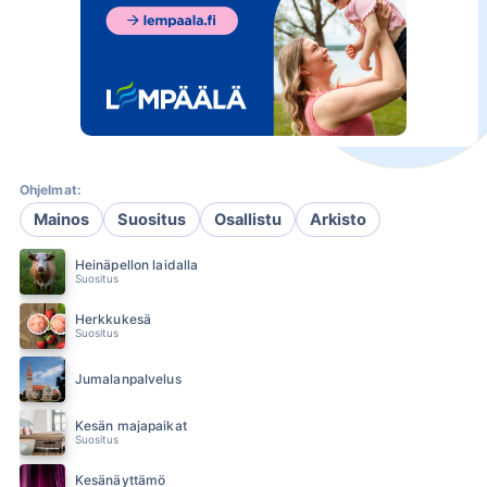
Ohjelmat:
Mainos
Suositus
Osallistu
Arkisto
Heinäpellon laidalla
Suositus
Herkkukesä
Suositus
Jumalanpalvelus
Kesän majapaikat
Suositus
Kesänäyttämö