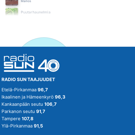
Mainos
Puutarhaunelmia
Suositus
SUN Ilta
SUN Iltapäivä
SUN Keskipäivä
SUN Kesä
Suositus
RADIO SUN TAAJUUDET
SUN Kesästoppi
Etelä-Pirkanmaa
96,7
Suositus
Ikaalinen ja Hämeenkyrö
96,3
SUN Suosikit TOP 20
Kankaanpään seutu
106,7
Osallistu - Suositus
Parkanon seutu
91,7
Tampere
107,8
SUN Uusi Aamu
Ylä-Pirkanmaa
91,5
SUN Uutiset