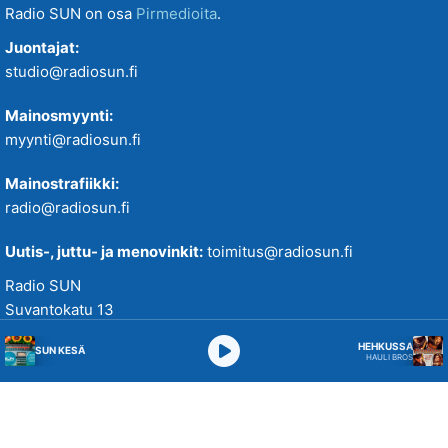
Radio SUN on osa
Pirmedioita
.
SUN Viihteelle -toivekonsertti
Juontajat:
studio@radiosun.fi
Tampereenkiäliset uutiset
Mainosmyynti:
myynti@radiosun.fi
Tiistaitanssit klo 19-21
Mainostrafiikki:
VIIKONLOPUN MENOVINKIT
radio@radiosun.fi
Uutis-, juttu- ja menovinkit:
toimitus@radiosun.fi
Radio SUN
Suvantokatu 13
33100 Tampere
HEHKUSSA
SUN KESÄ
HAULI BROS
Studio 010 5844 655
WhatsApp 043 2170 273
Verkkopalvelussamme käytetään evästeitä käyttökokemuksen