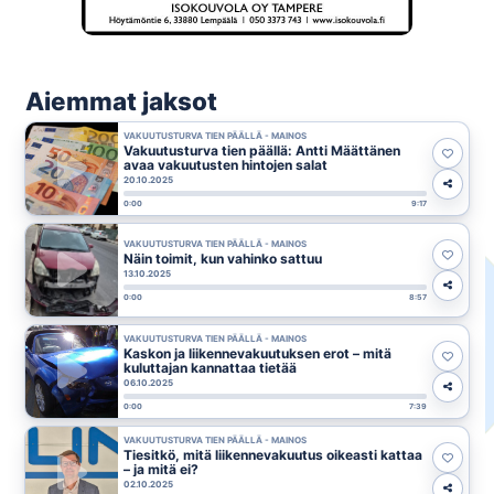
Aiemmat jaksot
VAKUUTUSTURVA TIEN PÄÄLLÄ - MAINOS
Vakuutusturva tien päällä: Antti Määttänen
avaa vakuutusten hintojen salat
20.10.2025
0:00
9:17
VAKUUTUSTURVA TIEN PÄÄLLÄ - MAINOS
Näin toimit, kun vahinko sattuu
13.10.2025
0:00
8:57
VAKUUTUSTURVA TIEN PÄÄLLÄ - MAINOS
Kaskon ja liikennevakuutuksen erot – mitä
kuluttajan kannattaa tietää
06.10.2025
0:00
7:39
VAKUUTUSTURVA TIEN PÄÄLLÄ - MAINOS
Tiesitkö, mitä liikennevakuutus oikeasti kattaa
– ja mitä ei?
02.10.2025