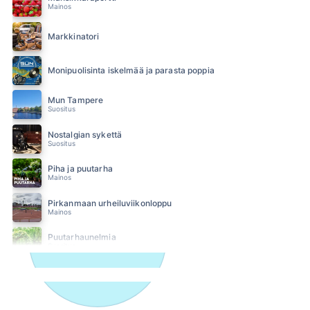
Mainos
Markkinatori
Monipuolisinta iskelmää ja parasta poppia
Mun Tampere
Suositus
Nostalgian sykettä
Suositus
Piha ja puutarha
Mainos
Pirkanmaan urheiluviikonloppu
Mainos
Puutarhaunelmia
Suositus
SUN Ilta
SUN Iltapäivä