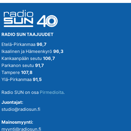
SUN Keskipäivä
SUN Kesä
Suositus
RADIO SUN TAAJUUDET
SUN Kesästoppi
Etelä-Pirkanmaa
96,7
Suositus
Ikaalinen ja Hämeenkyrö
96,3
SUN Suosikit TOP 20
Kankaanpään seutu
106,7
Osallistu - Suositus
Parkanon seutu
91,7
Tampere
107,8
SUN Uusi Aamu
Ylä-Pirkanmaa
91,5
SUN Uutiset
Radio SUN on osa
Pirmedioita
.
SUN Viihteelle -toivekonsertti
Juontajat:
studio@radiosun.fi
Tampereenkiäliset uutiset
Mainosmyynti:
myynti@radiosun.fi
Tiistaitanssit klo 19-21