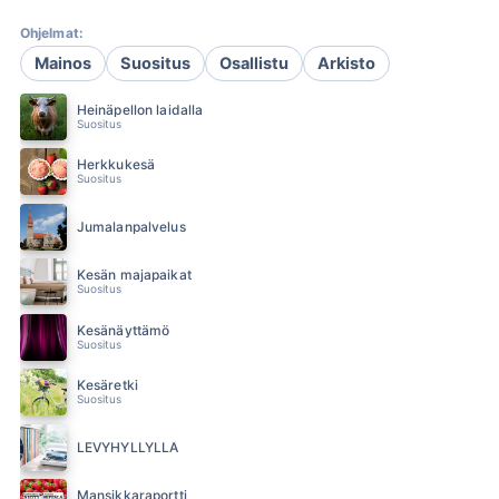
Ohjelmat:
Mainos
Suositus
Osallistu
Arkisto
Heinäpellon laidalla
Suositus
Herkkukesä
Suositus
Jumalanpalvelus
Kesän majapaikat
Suositus
Kesänäyttämö
Suositus
Kesäretki
Suositus
LEVYHYLLYLLÄ
Mansikkaraportti