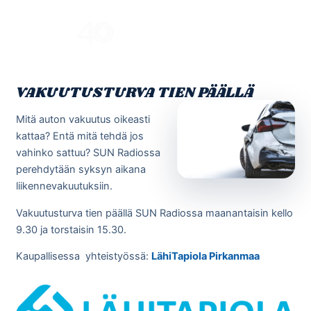
Skip
to
Menu
content
VAKUUTUSTURVA TIEN PÄÄLLÄ
Mitä auton vakuutus oikeasti
kattaa? Entä mitä tehdä jos
vahinko sattuu? SUN Radiossa
perehdytään syksyn aikana
liikennevakuutuksiin.
Vakuutusturva tien päällä SUN Radiossa maanantaisin kello
9.30 ja torstaisin 15.30.
Kaupallisessa yhteistyössä:
LähiTapiola Pirkanmaa