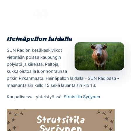
Skip
to
Menu
content
Heinäpellon laidalla
SUN Radion kesäkeskiviikot
vietetään poissa kaupungin
pölyistä ja kiireistä. Peltoja,
kukkaloistoa ja luonnonrauhaa
pitkin Pirkanmaata. Heinäpellon laidalla – SUN Radiossa -
maanantaisin kello 15 sekä lauantaisin klo 13.
Kaupallisessa yhteistyössä:
Strutsitila Syrjynen
.