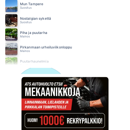
Mun Tampere
Suositus
Nostalgian sykettä
Suositus
Piha ja puutarha
Mainos
Pirkanmaan urheiluviikonloppu
Mainos
Puutarhaunelmia
Suositus
SUN Ilta
SUN Iltapäivä
SUN Keskipäivä
SUN Kesä
Suositus