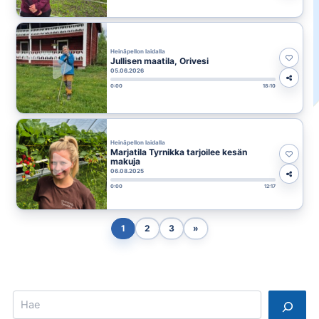
Heinäpellon laidalla
Jullisen maatila, Orivesi
05.06.2026
0:00
18:10
Heinäpellon laidalla
Marjatila Tyrnikka tarjoilee kesän
makuja
06.08.2025
0:00
12:17
1
2
3
»
Search