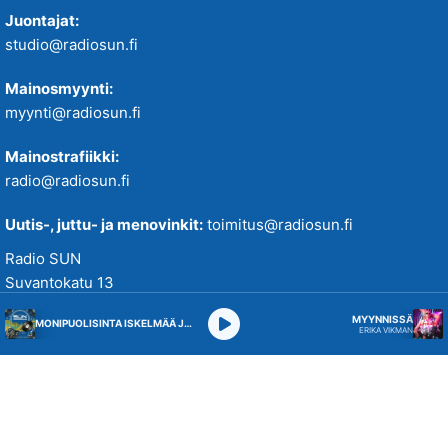
Juontajat:
studio@radiosun.fi
Mainosmyynti:
myynti@radiosun.fi
Mainostrafiikki:
radio@radiosun.fi
Uutis-, juttu- ja menovinkit:
toimitus@radiosun.fi
Radio SUN
Suvantokatu 13
33100 Tampere
MYYNNISSÄ
MONIPUOLISINTA ISKELMÄÄ JA PARASTA POPPIA
ERIKA VIKMAN
Studio 010 5844 655
WhatsApp 043 2170 273
Verkkopalvelussamme käytetään evästeitä käyttökokemuksen
parantamiseksi. Tutustu tietosuojakäytäntöihimme
täällä
.