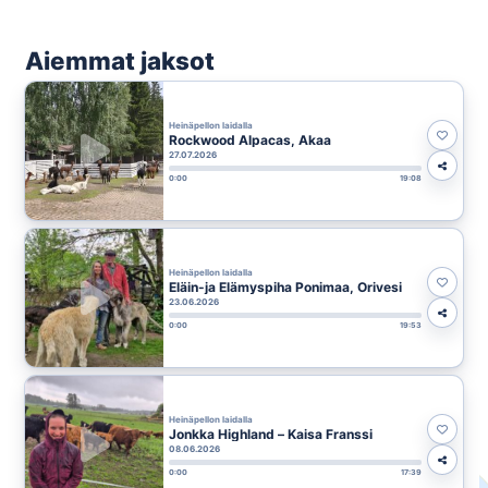
Aiemmat jaksot
Heinäpellon laidalla
Rockwood Alpacas, Akaa
27.07.2026
0:00
19:08
Heinäpellon laidalla
Eläin-ja Elämyspiha Ponimaa, Orivesi
23.06.2026
0:00
19:53
Heinäpellon laidalla
Jonkka Highland – Kaisa Franssi
08.06.2026
0:00
17:39