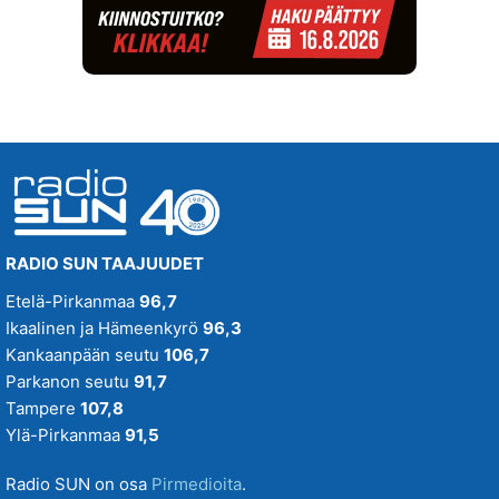
SUN Kesästoppi
Suositus
SUN Suosikit TOP 20
Osallistu - Suositus
SUN Uusi Aamu
SUN Uutiset
SUN Viihteelle -toivekonsertti
RADIO SUN TAAJUUDET
Tampereenkiäliset uutiset
Etelä-Pirkanmaa
96,7
Ikaalinen ja Hämeenkyrö
96,3
Tiistaitanssit klo 19-21
Kankaanpään seutu
106,7
Parkanon seutu
91,7
VIIKONLOPUN MENOVINKIT
Tampere
107,8
Ylä-Pirkanmaa
91,5
Radio SUN on osa
Pirmedioita
.