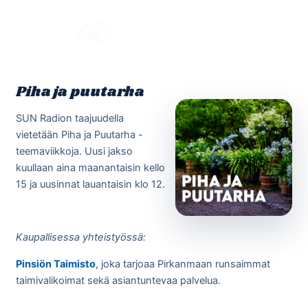
Skip
to
Menu
content
Piha ja puutarha
SUN Radion taajuudella
vietetään Piha ja Puutarha -
teemaviikkoja. Uusi jakso
kuullaan aina maanantaisin kello
15 ja uusinnat lauantaisin klo 12.
Kaupallisessa yhteistyössä:
Pinsiön Taimisto
, joka tarjoaa Pirkanmaan runsaimmat
taimivalikoimat sekä asiantuntevaa palvelua.