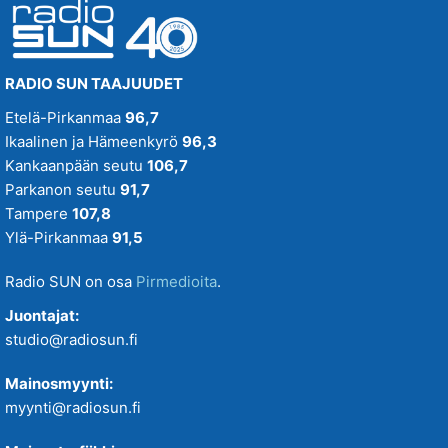
SUN Uutiset
SUN Viihteelle -toivekonsertti
RADIO SUN TAAJUUDET
Tampereenkiäliset uutiset
Etelä-Pirkanmaa
96,7
Ikaalinen ja Hämeenkyrö
96,3
Tiistaitanssit klo 19-21
Kankaanpään seutu
106,7
Parkanon seutu
91,7
VIIKONLOPUN MENOVINKIT
Tampere
107,8
Ylä-Pirkanmaa
91,5
Radio SUN on osa
Pirmedioita
.
Juontajat:
studio@radiosun.fi
Mainosmyynti:
myynti@radiosun.fi