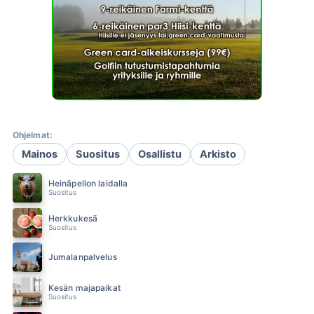
Ohjelmat:
Mainos
Suositus
Osallistu
Arkisto
Heinäpellon laidalla
Suositus
Herkkukesä
Suositus
Jumalanpalvelus
Kesän majapaikat
Suositus