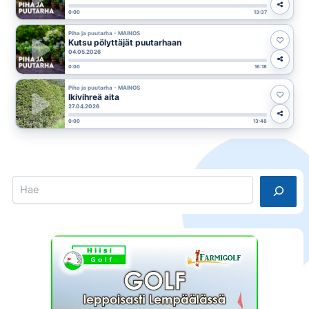
0:00
13:37
Piha ja puutarha - MAINOS
Kutsu pölyttäjät puutarhaan
04.05.2026
0:00
16:18
Piha ja puutarha - MAINOS
Ikivihreä aita
27.04.2026
0:00
13:48
Search