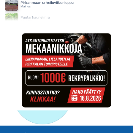
Pirkanmaan urheiluviikonloppu
Mainos
Puutarhaunelmia
Suositus
SUN Ilta
SUN Iltapäivä
SUN Keskipäivä
SUN Kesä
Suositus
SUN Kesästoppi
Suositus
SUN Suosikit TOP 20
Osallistu - Suositus
SUN Uusi Aamu