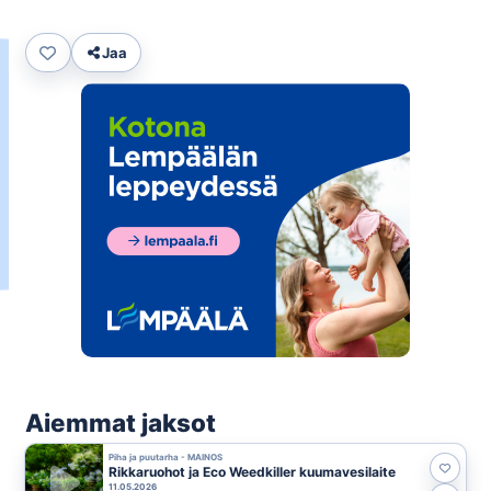
Jaa
Aiemmat jaksot
Piha ja puutarha - MAINOS
Rikkaruohot ja Eco Weedkiller kuumavesilaite
11.05.2026