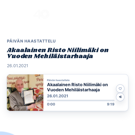
Skip
to
Menu
content
PÄIVÄN HAASTATTELU
Akaalainen Risto Niilimäki on
Vuoden Mehiläistarhaaja
26.01.2021
Päivän haastattelu
Akaalainen Risto Niilimäki on
Vuoden Mehiläistarhaaja
26.01.2021
0:00
9:19