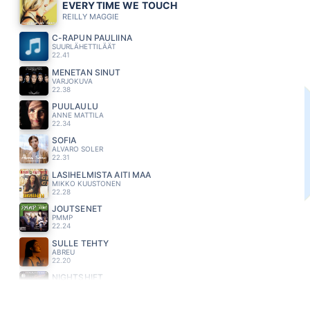
EVERYTIME WE TOUCH
REILLY MAGGIE
C-RAPUN PAULIINA
SUURLÄHETTILÄÄT
22.41
MENETAN SINUT
VARJOKUVA
22.38
PUULAULU
ANNE MATTILA
22.34
SOFIA
ALVARO SOLER
22.31
LASIHELMISTA AITI MAA
MIKKO KUUSTONEN
22.28
JOUTSENET
PMMP
22.24
SULLE TEHTY
ABREU
22.20
NIGHTSHIFT
COMMODORES
22.16