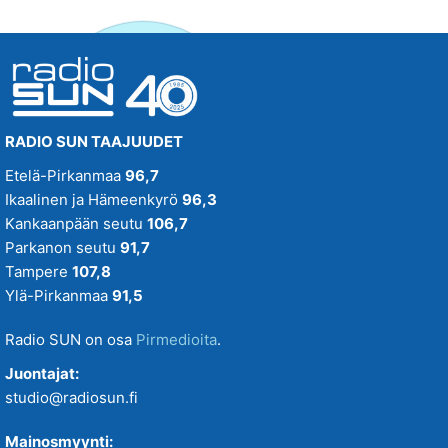
RADIO SUN TAAJUUDET
Etelä-Pirkanmaa
96,7
Ikaalinen ja Hämeenkyrö
96,3
Kankaanpään seutu
106,7
Parkanon seutu
91,7
Tampere
107,8
Ylä-Pirkanmaa
91,5
Radio SUN on osa
Pirmedioita
.
Juontajat:
studio@radiosun.fi
Mainosmyynti: