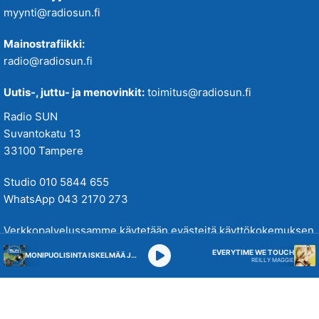
myynti@radiosun.fi
Mainostrafiikki:
radio@radiosun.fi
Uutis-, juttu- ja menovinkit:
toimitus@radiosun.fi
Radio SUN
Suvantokatu 13
33100 Tampere
Studio 010 5844 655
WhatsApp 043 2170 273
Verkkopalvelussamme käytetään evästeitä käyttökokemuksen
parantamiseksi. Tutustu tietosuojakäytäntöihimme
täällä
.
EVERYTIME WE TOUCH
MONIPUOLISINTA ISKELMÄÄ JA PARASTA POPPIA
REILLY MAGGIE