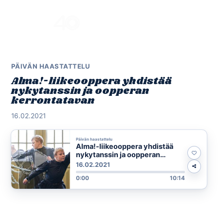
Skip
to
Menu
content
PÄIVÄN HAASTATTELU
Alma!-liikeooppera yhdistää
nykytanssin ja oopperan
kerrontatavan
16.02.2021
Päivän haastattelu
Alma!-liikeooppera yhdistää
nykytanssin ja oopperan
kerrontatavan
16.02.2021
0:00
10:14