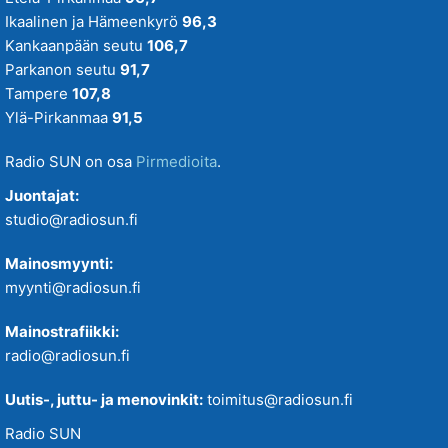
Ikaalinen ja Hämeenkyrö
96,3
Kankaanpään seutu
106,7
Parkanon seutu
91,7
Tampere
107,8
Ylä-Pirkanmaa
91,5
Radio SUN on osa
Pirmedioita
.
Juontajat:
studio@radiosun.fi
Mainosmyynti:
myynti@radiosun.fi
Mainostrafiikki:
radio@radiosun.fi
Uutis-, juttu- ja menovinkit:
toimitus@radiosun.fi
Radio SUN