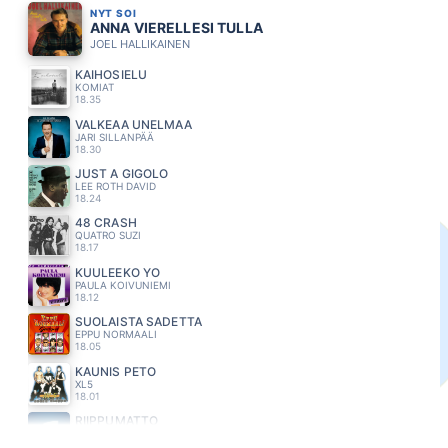
NYT SOI
ANNA VIERELLESI TULLA
JOEL HALLIKAINEN
KAIHOSIELU
KOMIAT
18.35
VALKEAA UNELMAA
JARI SILLANPÄÄ
18.30
JUST A GIGOLO
LEE ROTH DAVID
18.24
48 CRASH
QUATRO SUZI
18.17
KUULEEKO YO
PAULA KOIVUNIEMI
18.12
SUOLAISTA SADETTA
EPPU NORMAALI
18.05
KAUNIS PETO
XL5
18.01
RIIPPUMATTO
MIKAEL GABRIEL
17.54