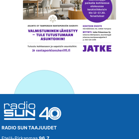
RADIO SUN TAAJUUDET
Etelä-Pirkanmaa
96,7