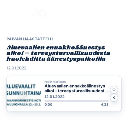
Skip
to
Menu
content
PÄIVÄN HAASTATTELU
Aluevaalien ennakkoäänestys
alkoi – terveysturvallisuudesta
huolehdittu äänestyspaikoilla
12.01.2022
Päivän haastattelu
Aluevaalien ennakkoäänestys
alkoi – terveysturvallisuudesta
huolehdittu äänestyspaikoilla
12.01.2022
0:00
4:38