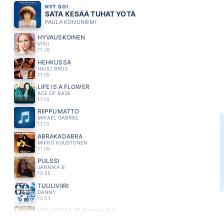
NYT SOI
SATA KESÄÄ TUHAT YÖTÄ
PAULA KOIVUNIEMI
HYVÄUSKOINEN
VIIVI
11.26
HEHKUSSA
HAULI BROS
11.18
LIFE IS A FLOWER
ACE OF BASE
11.14
RIIPPUMATTO
MIKAEL GABRIEL
11.10
ABRAKADABRA
MIKKO KUUSTONEN
11.05
PULSSI
JANNIKA B
10.55
TUULIVIIRI
DANNY
10.53
VIISI KESÄÄ (ft. Nopsajalka)
BESS
10.49