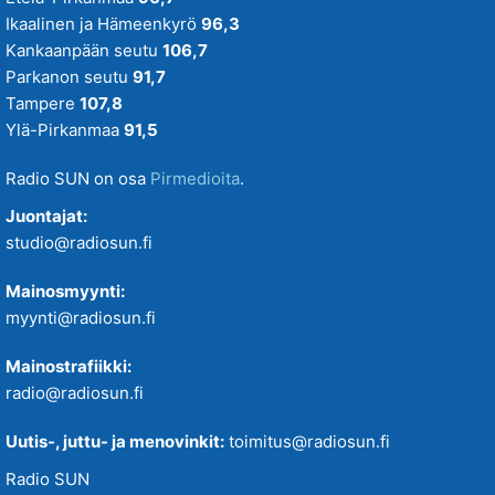
Ikaalinen ja Hämeenkyrö
96,3
Kankaanpään seutu
106,7
Parkanon seutu
91,7
Tampere
107,8
Ylä-Pirkanmaa
91,5
Radio SUN on osa
Pirmedioita
.
Juontajat:
studio@radiosun.fi
Mainosmyynti:
myynti@radiosun.fi
Mainostrafiikki:
radio@radiosun.fi
Uutis-, juttu- ja menovinkit:
toimitus@radiosun.fi
Radio SUN