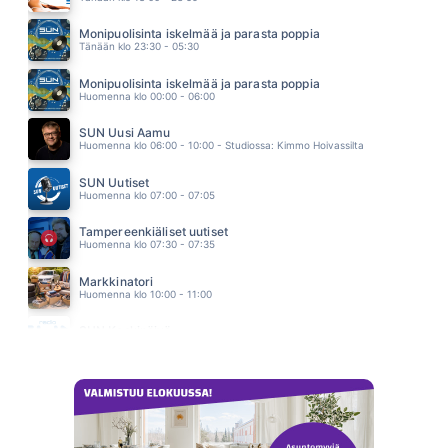
LENSIN MATALALLA 2
EPPU NORMAALI
Monipuolisinta iskelmää ja parasta poppia
10.04
Tänään klo 23:30 - 05:30
ONKO VIELÄ AIKAA
KATRI YLANDER
Monipuolisinta iskelmää ja parasta poppia
09.52
Huomenna klo 00:00 - 06:00
SUN Uusi Aamu
Huomenna klo 06:00 - 10:00 - Studiossa: Kimmo Hoivassilta
SUN Uutiset
Huomenna klo 07:00 - 07:05
Tampereenkiäliset uutiset
Huomenna klo 07:30 - 07:35
Markkinatori
Huomenna klo 10:00 - 11:00
SUN Keskipäivä
Huomenna klo 11:00 - 13:00