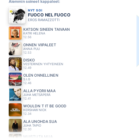
Aiemmin soineet kappaleet:
NYT SOI
FUOCO NEL FUOCO
EROS RAMAZZOTTI
KATSON SINEEN TAIVAAN
KATRI HELENA
12.56
ONNEN VIIPALEET
ANNA PUU
12.53
DISKO
VESTERINEN YHTYEINEEN
12.49
OLEN ONNELLINEN
S.I.G
12.46
ALLA PYÖRII MAA
JUHA METSÄPERÄ
12.41
WOULDN T IT BE GOOD
KERSHAW NICK
12.34
ÄLÄ UNOHDA SUA
JUHA TAPIO
12.30
MUISTUTA MUA