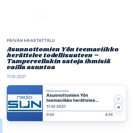
Skip
to
Menu
content
PÄIVÄN HAASTATTELU
Asunnottomien Yön teemaviikko
herättelee todellisuuteen –
Tampereellakin satoja ihmisiä
vailla asuntoa
11.10.2021
Päivän haastattelu
Asunnottomien Yön
teemaviikko herättelee
todellisuuteen –
11.10.2021
Tampereellakin satoja ihmisiä
0:00
4:24
vailla asuntoa