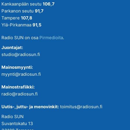
Kankaanpään seutu
106,7
Parkanon seutu
91,7
Tampere
107,8
Ylä-Pirkanmaa
91,5
Radio SUN on osa
Pirmedioita
.
Juontajat:
studio@radiosun.fi
Mainosmyynti:
myynti@radiosun.fi
Mainostrafiikki:
radio@radiosun.fi
Uutis-, juttu- ja menovinkit:
toimitus@radiosun.fi
Radio SUN
Suvantokatu 13