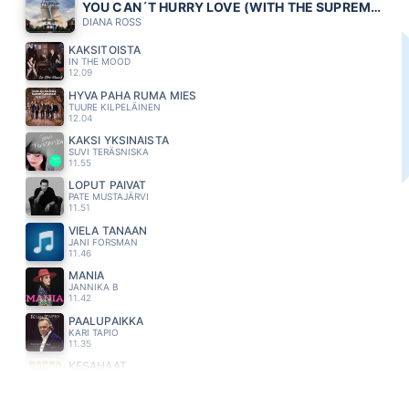
YOU CAN´T HURRY LOVE (WITH THE SUPREMES)
DIANA ROSS
KAKSITOISTA
IN THE MOOD
12.09
HYVA PAHA RUMA MIES
TUURE KILPELÄINEN
12.04
KAKSI YKSINÄISTÄ
SUVI TERÄSNISKA
11.55
LOPUT PÄIVÄT
PATE MUSTAJÄRVI
11.51
VIELÄ TÄNÄÄN
JANI FORSMAN
11.46
MANIA
JANNIKA B
11.42
PAALUPAIKKA
KARI TAPIO
11.35
KESÄHÄÄT
RODEO
11.32