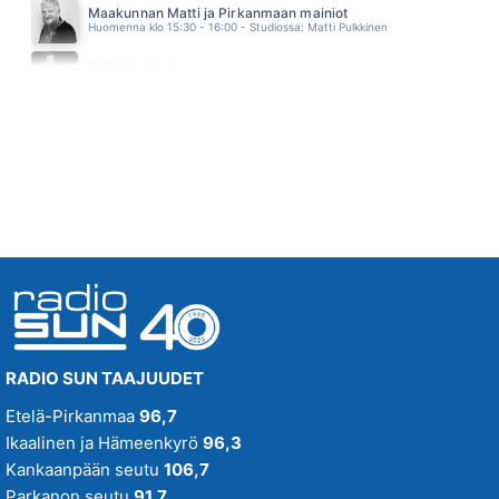
Maakunnan Matti ja Pirkanmaan mainiot
SAMU HABER
Huomenna klo 15:30 - 16:00 - Studiossa: Matti Pulkkinen
10.46
THAT DON T IMPRESS ME MUCH
SUN Iltapäivä
SHANIA TWAIN
Huomenna klo 16:00 - 18:00
10.42
RADIO SUN TAAJUUDET
Etelä-Pirkanmaa
96,7
Ikaalinen ja Hämeenkyrö
96,3
Kankaanpään seutu
106,7
Parkanon seutu
91,7