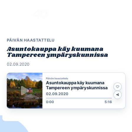
Skip
to
Menu
content
PÄIVÄN HAASTATTELU
Asuntokauppa käy kuumana
Tampereen ympäryskunnissa
02.09.2020
Päivän haastattelu
Asuntokauppa käy kuumana
Tampereen ympäryskunnissa
02.09.2020
0:00
5:16