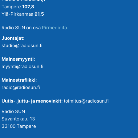
Tampere
107,8
Ylä-Pirkanmaa
91,5
Radio SUN on osa
Pirmedioita
.
Juontajat:
studio@radiosun.fi
Mainosmyynti:
myynti@radiosun.fi
Mainostrafiikki:
radio@radiosun.fi
Uutis-, juttu- ja menovinkit:
toimitus@radiosun.fi
Radio SUN
Suvantokatu 13
33100 Tampere