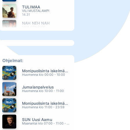
TULIMAA
VILI MUSTALAMPI
14.31
NAH NEH NAH
VAYA CON DIOS
14.28
UNTAKO VAIN
MATTI JA TEPPO
14.25
EI KUKAAN MUU
ILTA
Ohjelmat:
14.21
Monipuolisinta iskelmää ja parasta poppia
HAAVOITTUNUT PIKKUINEN
Huomenna klo 00:00 - 10:00
PUOLIKUU
14.12
Jumalanpalvelus
ROTUNAINEN
Huomenna klo 10:00 - 11:00
LEA LAVEN
14.08
Monipuolisinta iskelmää ja parasta poppia
NEW DAY HAS COME
Huomenna klo 11:00 - 23:59
CELINE DION
14.04
SUN Uusi Aamu
UUSI ALKU
Maanantai klo 07:00 - 11:00 - Studiossa: Kimmo Hoivassilta
TEEMU ROIVAINEN
14.01