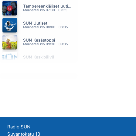
Tampereenkiäliset uutiset
OLIN VAIN TUULI
Maanantai klo 07:30 - 07:35
EPPU NORMAALI
13.55
SUN Uutiset
NAUTI JA ELÄ
Maanantai klo 08:00 - 08:05
MATTI ESKO
13.51
SUN Kesästoppi
UNELMAVÄVY
Maanantai klo 09:30 - 09:35
ROBIN PACKALEN
13.49
SUN Keskipäivä
HULLUUDEN NIMIIN
Maanantai klo 11:00 - 13:00
PIRTTIJOKI
13.46
YLIVOIMAINEN
KUUMAA
13.40
Radio SUN
Suvantokatu 13