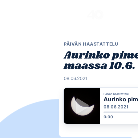
Skip
to
content
PÄIVÄN HAASTATTELU
Aurinko pime
maassa 10.6.
08.06.2021
Päivän haastattelu
Aurinko pim
08.06.2021
0:00