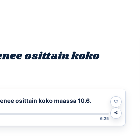
Etusivu
Ohjelmat
Osallistu
nee osittain koko
enee osittain koko maassa 10.6.
6:25